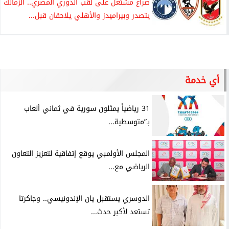
صراع مشتعل على لقب الدوري المصري.. الزمالك
يتصدر وبيراميدز والأهلي يلاحقان قبل...
أي خدمة
31 رياضياً يمثلون سورية في ثماني ألعاب
بـ”متوسطية...
المجلس الأولمبي يوقع إتفاقية لتعزيز التعاون
الرياضي مع...
الدوسري يستقبل يان الإندونيسي.. وجاكرتا
تستعد لأكبر حدث...