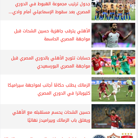
جدول ترتيب مجموعة الهبوط في الدوري
المصري بعد سقوط الإسماعيلي أمام وادي...
الأهلي يترقب جاهزية حسين الشحات قبل
مواجهة المصري الحاسمة
حسابات تتويج الأهلي بالدوري المصري قبل
مواجهة المصري البورسعيدي
الزمالك يطلب حكامًا أجانب لمواجهة سيراميكا
كليوباترا في الدوري المصري
حسين الشحات يحسم مستقبله مع الأهلي
ويغلق باب الزمالك وبيراميدز نهائيًا