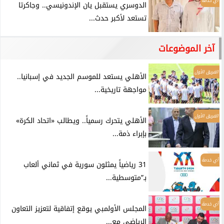
أي خدمة
الدوسري يستقبل يان الإندونيسي.. وجاكرتا
تستعد لأكبر حدث...
آخر الموضوعات
الفريق الأول
الأهلي يستعد للموسم الجديد في إسبانيا..
مواجهة تاريخية...
الفريق الأول
الأهلي يتحرك رسمياً.. ويطالب «اتحاد الكرة»
بإبراء ذمة...
أي خدمة
31 رياضياً يمثلون سورية في ثماني ألعاب
بـ”متوسطية...
أي خدمة
المجلس الأولمبي يوقع إتفاقية لتعزيز التعاون
الرياضي مع...