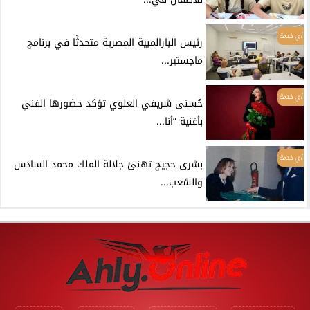
أي خدمة
رئيس البارالمبية المصرية متحدثًا في برنامج
ماجستير...
أي خدمة
حُسنى شريفي العلوي تؤكد حضورها الفني
بأغنية ”أنا...
أي خدمة
بشرى حجيج تهنئ جلالة الملك محمد السادس
والشعب...