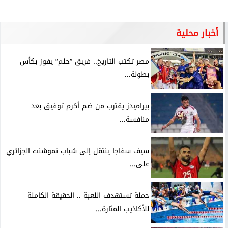
أخبار محلية
مصر تكتب التاريخ.. فريق “حلم” يفوز بكأس
بطولة...
بيراميدز يقترب من ضم أكرم توفيق بعد
منافسة...
سيف سفاجا ينتقل إلى شباب تموشنت الجزائري
على...
حملة تستهدف اللعبة .. الحقيقة الكاملة
للأكاذيب المثارة...