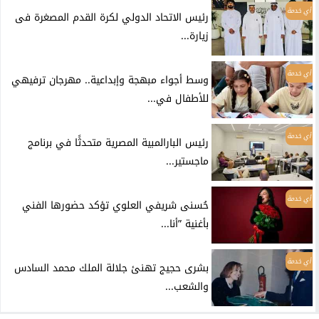
أي خدمة
رئيس الاتحاد الدولي لكرة القدم المصغرة فى
زيارة...
أي خدمة
وسط أجواء مبهجة وإبداعية.. مهرجان ترفيهي
للأطفال في...
أي خدمة
رئيس البارالمبية المصرية متحدثًا في برنامج
ماجستير...
أي خدمة
حُسنى شريفي العلوي تؤكد حضورها الفني
بأغنية ”أنا...
أي خدمة
بشرى حجيج تهنئ جلالة الملك محمد السادس
والشعب...