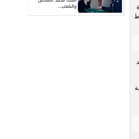
الملك محمد السادس
والشعب...
ط
د
ة