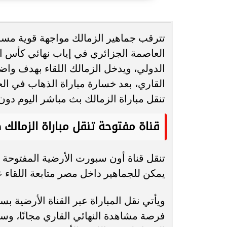
انغام تختار جدة محطة اولى لتدشين
مصر تكتب التاريخ.
تترقب جماهير الزمالك مواجهة قوية مساء 
البومها
بطولة Genuine Cup العالمية لكرة...
الدولي، ويدخل الزمالك اللقاء بهدف واض
القاري، بعد خسارة مباراة الذهاب في ال
تنقل مباراة الزمالك بث مباشر اليوم دون
قناة مفتوحة تنقل مباراة الزمالك 
تنقل قناة أون سبورت الأرضية المفتوحة م
يمكن للجماهير داخل مصر متابعة اللقاء 
ويأتي نقل المباراة عبر القناة الأرضية ب
فرصة مشاهدة النهائي القاري مجانًا، وسط