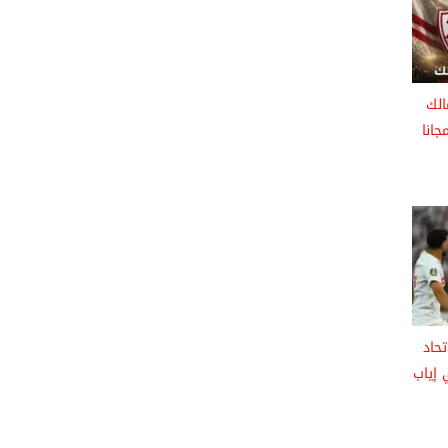
الك
جانا
حاد
 إياب