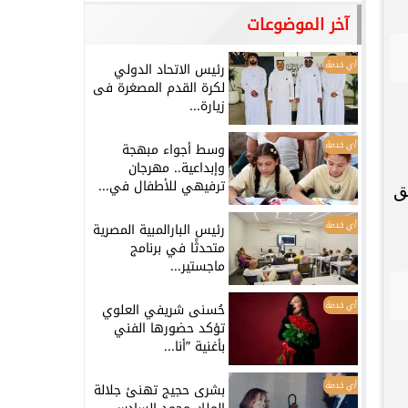
آخر الموضوعات
أي خدمة
رئيس الاتحاد الدولي
لكرة القدم المصغرة فى
زيارة...
أي خدمة
وسط أجواء مبهجة
وإبداعية.. مهرجان
ترفيهي للأطفال في...
علق
أي خدمة
رئيس البارالمبية المصرية
متحدثًا في برنامج
ماجستير...
أي خدمة
حُسنى شريفي العلوي
تؤكد حضورها الفني
بأغنية ”أنا...
أي خدمة
بشرى حجيج تهنئ جلالة