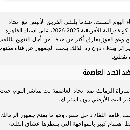
. فريق “حلم” يفوز بكأس
أوبو تطلق سلسلة رينو 16 في
اليوم السبت، عندما يلتقي الفريق الأبيض مع اتحاد
العربية السعودية بتصميم لافت وقدرات
العاصمة الجزائري في إياب نهائي كأس الكونفدرالية الأفريقية 2025-2026، على استاد القاهرة
ح وهو الفوز بفارق أكثر من هدف من أجل التتويج باللقب
جزائر بهدف دون رد، لذلك يبحث الجمهور عن قناة مفتوح
 تقطيع.
ضد اتحاد العاصمة
باراة الزمالك ضد اتحاد العاصمة بث مباشر اليوم، حيث
عبر البث الأرضي دون اشتراك.
سبب إقامة اللقاء داخل مصر، وهو ما يمنح جمهور الزمالك
 اهتمام كبير بالمواجهة التي ينتظرها عشاق القلعة