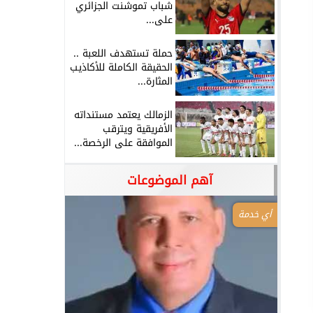
شباب تموشنت الجزائري
على...
حملة تستهدف اللعبة ..
الحقيقة الكاملة للأكاذيب
المثارة...
الزمالك يعتمد مستنداته
الأفريقية ويترقب
الموافقة على الرخصة...
آهم الموضوعات
أي خدمة