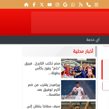
أي خدمة
أخبار محلية
مصر تكتب التاريخ.. فريق
“حلم” يفوز بكأس
بطولة...
بيراميدز يقترب من ضم
أكرم توفيق بعد
منافسة...
سيف سفاجا ينتقل إلى