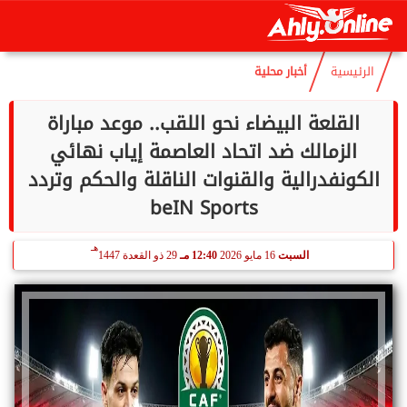
هـ
الجمعة
7 أغسطس 2026
02:05 صـ
21 صفر 1448
الرئيسية
أخبار محلية
القلعة البيضاء نحو اللقب.. موعد مباراة
الزمالك ضد اتحاد العاصمة إياب نهائي
الكونفدرالية والقنوات الناقلة والحكم وتردد
beIN Sports
هـ
السبت
16 مايو 2026
12:40 مـ
29 ذو القعدة 1447