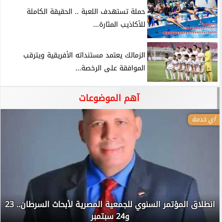
حملة تستهدف اللعبة .. الحقيقة الكاملة
للأكاذيب المثارة...
الزمالك يعتمد مستنداته الأفريقية ويترقب
الموافقة على الرخصة...
آهم الموضوعات
أي خدمة
انطلاق المؤتمر السنوي للجمعية المصرية لأبحاث السرطان.. 23
و24 سبتمبر