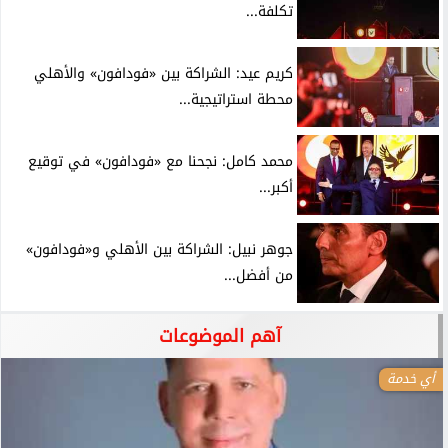
تكلفة...
كريم عيد: الشراكة بين «فودافون» والأهلي
محطة استراتيجية...
محمد كامل: نجحنا مع «فودافون» في توقيع
أكبر...
جوهر نبيل: الشراكة بين الأهلي و«فودافون»
من أفضل...
آهم الموضوعات
أي خدمة