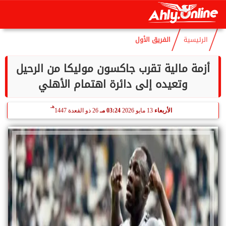
هـ
السبت
8 أغسطس 2026
11:06 صـ
23 صفر 1448
الرئيسية
الفريق الأول
أزمة مالية تقرب جاكسون موليكا من الرحيل
وتعيده إلى دائرة اهتمام الأهلي
هـ
الأربعاء
13 مايو 2026
03:24 مـ
26 ذو القعدة 1447