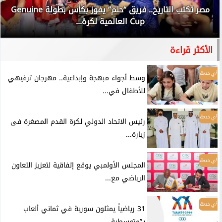
مصر تكتب التاريخ.. فريق “حلم” يفوز بكأس بطولة Genuine
Cup العالمية لكرة...
الأكثر قراءة
أي خدمة
وسط أجواء مبهجة وإبداعية.. مهرجان ترفيهي
للأطفال في...
أي خدمة
رئيس الاتحاد الدولي لكرة القدم المصغرة فى
زيارة...
أي خدمة
المجلس الأولمبي يوقع إتفاقية لتعزيز التعاون
الرياضي مع...
أي خدمة
31 رياضياً يمثلون سورية في ثماني ألعاب
بـ”متوسطية...