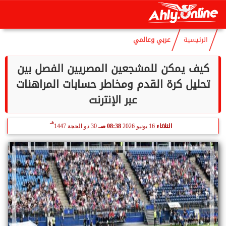
هـ
الأحد
9 أغسطس 2026
01:01 مـ
24 صفر 1448
الرئيسية
عربي وعالمي
كيف يمكن للمشجعين المصريين الفصل بين
تحليل كرة القدم ومخاطر حسابات المراهنات
عبر الإنترنت
هـ
الثلاثاء
16 يونيو 2026
08:38 صـ
30 ذو الحجة 1447