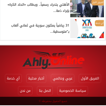
الفريق الأول
الأهلي يتحرك رسمياً.. ويطالب «اتحاد الكرة»
بإبراء ذمة...
أي خدمة
31 رياضياً يمثلون سورية في ثماني ألعاب
بـ”متوسطية...
الفريق الأول
عربي وعالمي
أخبار محلية
أي خدمة
سياسة الخصوصية
اتصل بنا
من نحن
جميع الحقوق محفوظة ©