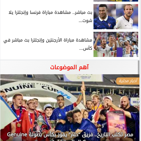
بث مباشر.. مشاهدة مباراة فرنسا وإنجلترا يلا
شوت...
مشاهدة مباراة الأرجنتين وإنجلترا بث مباشر في
كأس...
آهم الموضوعات
أخبار محلية
مصر تكتب التاريخ.. فريق “حلم” يفوز بكأس بطولة Genuine