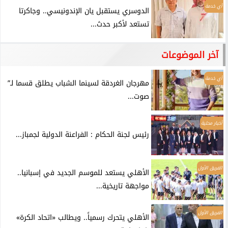
أي خدمة
الدوسري يستقبل يان الإندونيسي.. وجاكرتا
تستعد لأكبر حدث...
آخر الموضوعات
أي خدمة
مهرجان الغردقة لسينما الشباب يطلق قسما لـ”
صوت...
أخبار محلية
رئيس لجنة الحكام : الفراعنة الدولية لجمباز...
الفريق الأول
الأهلي يستعد للموسم الجديد في إسبانيا..
مواجهة تاريخية...
الفريق الأول
الأهلي يتحرك رسمياً.. ويطالب «اتحاد الكرة»