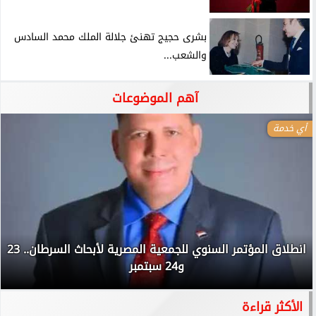
بشرى حجيج تهنئ جلالة الملك محمد السادس
والشعب...
آهم الموضوعات
أي خدمة
انطلاق المؤتمر السنوي للجمعية المصرية لأبحاث السرطان.. 23
و24 سبتمبر
الأكثر قراءة