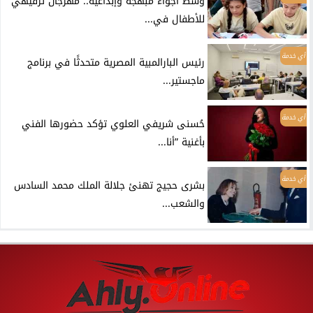
وسط أجواء مبهجة وإبداعية.. مهرجان ترفيهي
للأطفال في...
أي خدمة
رئيس البارالمبية المصرية متحدثًا في برنامج
ماجستير...
أي خدمة
حُسنى شريفي العلوي تؤكد حضورها الفني
بأغنية ”أنا...
أي خدمة
بشرى حجيج تهنئ جلالة الملك محمد السادس
والشعب...