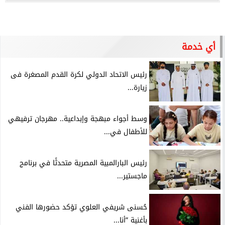
أي خدمة
رئيس الاتحاد الدولي لكرة القدم المصغرة فى
زيارة...
وسط أجواء مبهجة وإبداعية.. مهرجان ترفيهي
للأطفال في...
رئيس البارالمبية المصرية متحدثًا في برنامج
ماجستير...
حُسنى شريفي العلوي تؤكد حضورها الفني
بأغنية ”أنا...