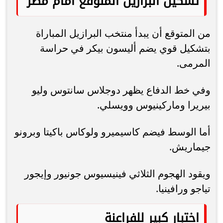
تشكيل البرازيل المتوقع أمام مصر
من المتوقع أن يبدأ منتخب البرازيل المباراة
بتشكيل قوي يضم أليسون بيكر في حراسة
المرمى.
وفي خط الدفاع يظهر دوجلاس سانتوس وليو
بيريرا وماركينيوس وويسلي.
أما الوسط فيضم كاسيميرو ولوكاس باكيتا وبرونو
جيماريش.
ويقود الهجوم الثلاثي فينيسيوس جونيور وإيجور
تياجو ورافينيا.
اختبار كبير للفراعنة