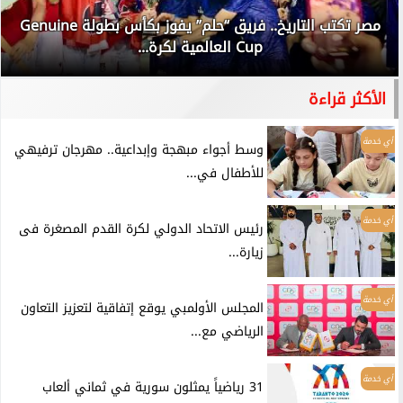
مصر تكتب التاريخ.. فريق “حلم” يفوز بكأس بطولة Genuine
Cup العالمية لكرة...
الأكثر قراءة
أي خدمة
وسط أجواء مبهجة وإبداعية.. مهرجان ترفيهي
للأطفال في...
أي خدمة
رئيس الاتحاد الدولي لكرة القدم المصغرة فى
زيارة...
أي خدمة
المجلس الأولمبي يوقع إتفاقية لتعزيز التعاون
الرياضي مع...
أي خدمة
31 رياضياً يمثلون سورية في ثماني ألعاب