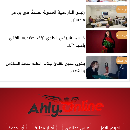
أي خدمة
رئيس البارالمبية المصرية متحدثًا في برنامج
ماجستير...
أي خدمة
حُسنى شريفي العلوي تؤكد حضورها الفني
بأغنية ”أنا...
أي خدمة
بشرى حجيج تهنئ جلالة الملك محمد السادس
والشعب...
الفريق الأول
عربي وعالمي
أخبار محلية
أي خدمة