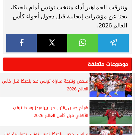
وتترقب الجماهير أداء منتخب تونس أمام بلجيكا،
بحثا عن مؤشرات إيجابية قبل دخول أجواء كأس
العالم 2026.
موضوعات متعلقة
ملخص ونتيجة مباراة تونس ضد بلجيكا قبل كأس
العالم 2026
هيثم حسن يقترب من بيراميدز وسط ترقب
الأهلي قبل كأس العالم 2026
منافس مصر.. بلجيكا تضرب تونس بخماسية قبل