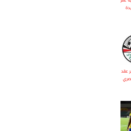
ة عمر
دة
ر عقد
مصري