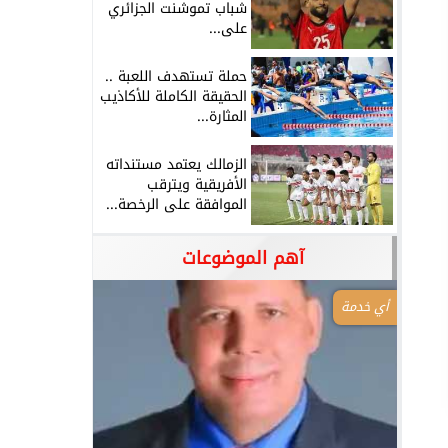
شباب تموشنت الجزائري
على...
حملة تستهدف اللعبة ..
الحقيقة الكاملة للأكاذيب
المثارة...
الزمالك يعتمد مستنداته
الأفريقية ويترقب
الموافقة على الرخصة...
آهم الموضوعات
أي خدمة