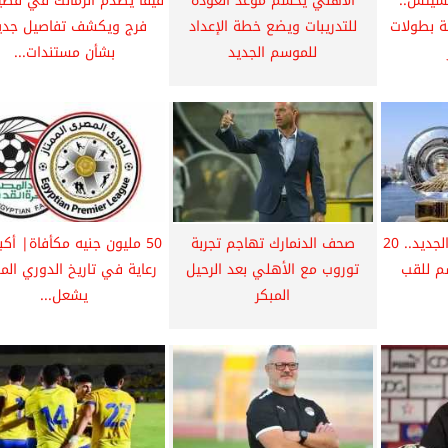
تشيتش..
الأهلي يحسم موعد العودة
فيفا يصدم الزمالك في قضي
 بطولات
للتدريبات ويضع خطة الإعداد
فرج ويكشف تفاصيل جدي
للموسم الجديد
بشأن مستندات...
نظام الدوري المصري الجديد.. 20
صحف الدنمارك تهاجم تجربة
50 مليون جنيه مكأفاة| أكب
م للقب
توروب مع الأهلي بعد الرحيل
رعاية في تاريخ الدوري ال
المبكر
يشعل...