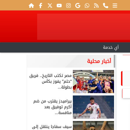
أي خدمة
أخبار محلية
مصر تكتب التاريخ.. فريق
“حلم” يفوز بكأس
بطولة...
بيراميدز يقترب من ضم
أكرم توفيق بعد
منافسة...
سيف سفاجا ينتقل إلى