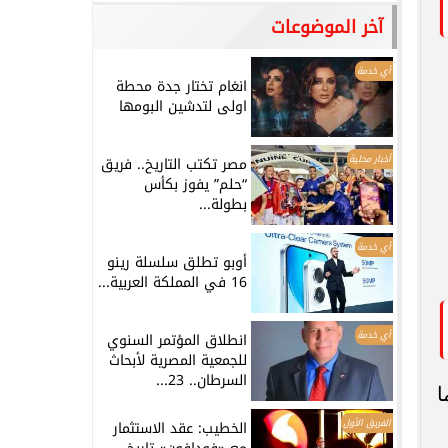
آخر الموضوعات
أي خدمة
انغام تختار جدة محطة
اولى لتدشين البومها
أخبار محلية
مصر تكتب التاريخ.. فريق
“حلم” يفوز بكأس
بطولة...
أي خدمة
أوبو تطلق سلسلة رينو
16 في المملكة العربية...
أي خدمة
انطلاق المؤتمر السنوي
للجمعية المصرية لأبحاث
السرطان.. 23...
ا
الفريق الأول
الخطيب: عقد الاستثمار