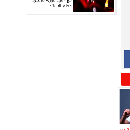
مع «فودافون» تاريخي..
وحلم الاستاد...