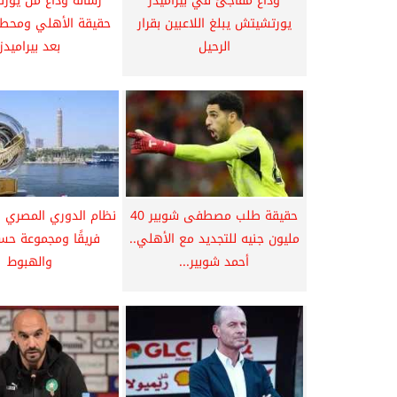
وداع مفاجئ في بيراميدز
رسالة وداع من يور
يورتشيتش يبلغ اللاعبين بقرار
حقيقة الأهلي ومحطة
الرحيل
بعد بيراميدز
حقيقة طلب مصطفى شوبير 40
مليون جنيه للتجديد مع الأهلي..
فريقًا ومجموعة حس
أحمد شوبير...
والهبوط