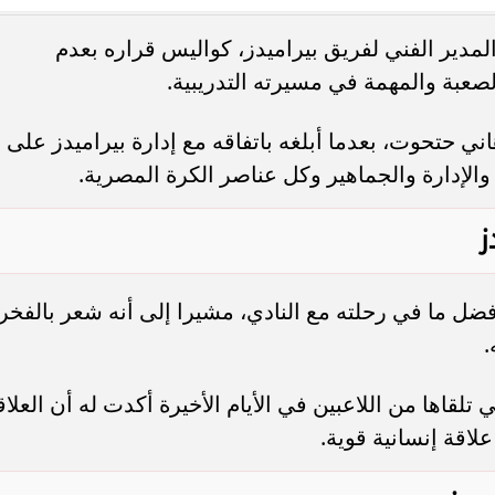
ير الفني لفريق بيراميدز، كواليس قراره بعدم
. فريق “حلم” يفوز بكأس
أوبو تطلق سلسلة رينو 16 في
لصعبة والمهمة في مسيرته التدريبية.
العربية السعودية بتصميم لافت وقدرات
ي حتحوت، بعدما أبلغه باتفاقه مع إدارة بيراميدز على
والإدارة والجماهير وكل عناصر الكرة المصرية.
ز
فضل ما في رحلته مع النادي، مشيرا إلى أنه شعر بالفخر
.
لقاها من اللاعبين في الأيام الأخيرة أكدت له أن العلاق
لاقة إنسانية قوية.