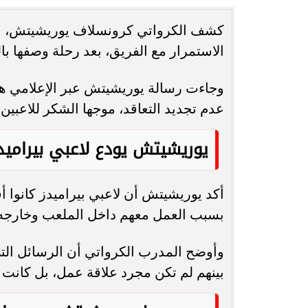
كشف الكرواتي كرونسلاف يوريشيتش، المد
انغام تختار جدة محطة اولى لتدشين
مصر تكتب التاريخ.
الاستمرار مع الفريق، بعد رحلة وصفها با
البومها
بطولة Genuine Cup العالمية لكرة...
وجاءت رسالة يوريشيتش عبر الإعلامي هان
عدم تجديد التعاقد، موجها الشكر للاعبين 
يوريشيتش يودع لاعبي بيراميد
أكد يوريشيتش أن لاعبي بيراميدز كانوا أ
بسبب العمل معهم داخل الملعب وخارجه
وأوضح المدرب الكرواتي أن الرسائل التي ت
بينهم لم تكن مجرد علاقة عمل، بل كانت ع