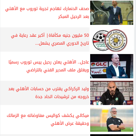
صحف الدنمارك تهاجم تجربة توروب مع الأهلي
بعد الرحيل المبكر
50 مليون جنيه مكأفاة| أكبر عقد رعاية في
تاريخ الدوري المصري يشعل...
عاجل.. الأهلي يعلن رحيل ييس توروب رسميًا
ويغلق ملف المدير الفني بالتراضي
وليد الركراكي يقترب من حسابات الأهلي بعد
خروجه من ترشيحات اتحاد جدة
ميكالي يكشف كواليس مفاوضاته مع الزمالك
وحقيقة عرض الأهلي