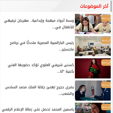
آخر الموضوعات
أي خدمة
وسط أجواء مبهجة وإبداعية.. مهرجان ترفيهي
للأطفال في...
أي خدمة
رئيس البارالمبية المصرية متحدثًا في برنامج
ماجستير...
أي خدمة
حُسنى شريفي العلوي تؤكد حضورها الفني
بأغنية ”أنا...
أي خدمة
بشرى حجيج تهنئ جلالة الملك محمد السادس
والشعب...
أي خدمة
ياسمين المحمد تحصل على زمالة الإعلام الرقمي