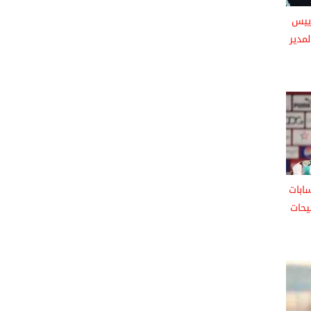
 ييس
مدير
ابات
يحات