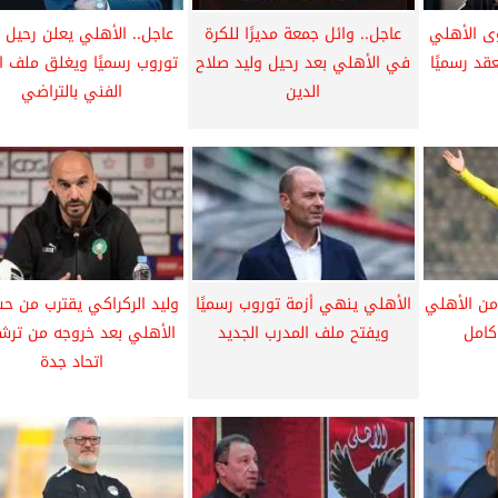
ى الأهلي
عاجل.. وائل جمعة مديرًا للكرة
عاجل.. الأهلي يعلن رحيل
قد رسميًا
في الأهلي بعد رحيل وليد صلاح
توروب رسميًا ويغلق ملف ال
الدين
الفني بالتراضي
من الأهلي
الأهلي ينهي أزمة توروب رسميًا
وليد الركراكي يقترب من حس
كامل
ويفتح ملف المدرب الجديد
الأهلي بعد خروجه من ترش
اتحاد جدة