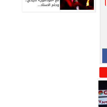
مع «فودافون» تاريخي..
وحلم الاستاد...