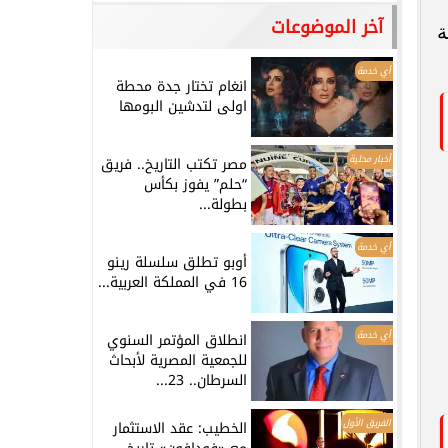
آخر الموضوعات
ة
أي خدمة
انغام تختار جدة محطة
اولى لتدشين البومها
أخبار محلية
مصر تكتب التاريخ.. فريق
“حلم” يفوز بكأس
بطولة...
أي خدمة
أوبو تطلق سلسلة رينو
16 في المملكة العربية...
أي خدمة
انطلاق المؤتمر السنوي
للجمعية المصرية لأبحاث
السرطان.. 23...
الفريق الأول
الخطيب: عقد الاستثمار