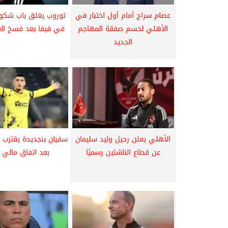
عصام سراج أمام أول اختبار في
توروب يغلق باب شكو
الأهلي لحسم صفقة المهاجم
في فيفا بعد فسخ الع
الجديد
الأهلي يعلن رحيل وليد سليمان
سفيان بنجديدة يقترب 
عن قطاع الناشئين رسميًا
بعد اتفاق مالي 