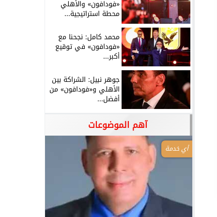
«فودافون» والأهلي
محطة استراتيجية...
محمد كامل: نجحنا مع
«فودافون» في توقيع
أكبر...
جوهر نبيل: الشراكة بين
الأهلي و«فودافون» من
أفضل...
آهم الموضوعات
أي خدمة