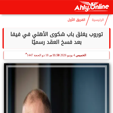
هـ
السبت
8 أغسطس 2026
03:09 مـ
23 صفر 1448
الرئيسية
الفريق الأول
توروب يغلق باب شكوى الأهلي في فيفا
بعد فسخ العقد رسميًا
هـ
الخميس
4 يونيو 2026
11:58 مـ
18 ذو الحجة 1447