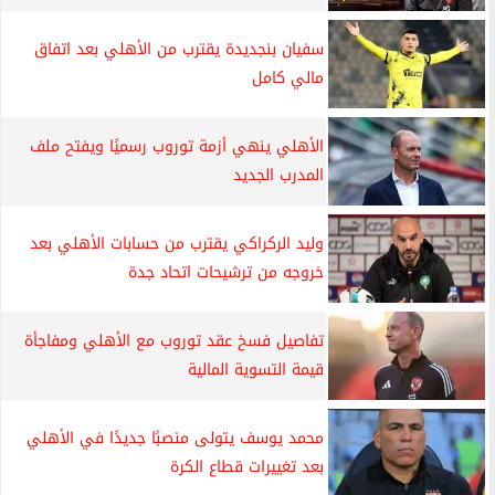
سفيان بنجديدة يقترب من الأهلي بعد اتفاق
مالي كامل
الأهلي ينهي أزمة توروب رسميًا ويفتح ملف
المدرب الجديد
وليد الركراكي يقترب من حسابات الأهلي بعد
خروجه من ترشيحات اتحاد جدة
تفاصيل فسخ عقد توروب مع الأهلي ومفاجأة
قيمة التسوية المالية
محمد يوسف يتولى منصبًا جديدًا في الأهلي
بعد تغييرات قطاع الكرة