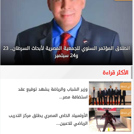
انطلاق المؤتمر السنوي للجمعية المصرية لأبحاث السرطان.. 23
و24 سبتمبر
الأكثر قراءة
أي خدمة
وزير الشباب والرياضة يشهد توقيع عقد
استضافة مصر...
أي خدمة
الأولمبياد الخاص المصري يطلق مركز التدريب
الرياضي للاعبين...