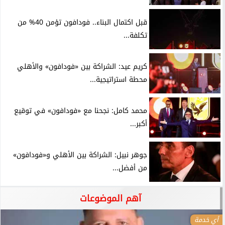
قبل اكتمال البناء.. فودافون تؤمن 40% من
تكلفة...
كريم عيد: الشراكة بين «فودافون» والأهلي
محطة استراتيجية...
محمد كامل: نجحنا مع «فودافون» في توقيع
أكبر...
جوهر نبيل: الشراكة بين الأهلي و«فودافون»
من أفضل...
آهم الموضوعات
أي خدمة