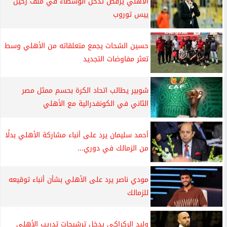
الأهلي يرفض تدخل الوسطاء في ملف رحيل
ييس توروب
حسين الشحات يجمع متعلقاته من الأهلي وسط
تعثر مفاوضات التجديد
شوبير يطالب اتحاد الكرة بحسم ممثل مصر
الثاني في الكونفدرالية مع الأهلي
أحمد سليمان يرد على أنباء مشاركة الأهلي بدلًا
من الزمالك في دوري...
مودي ناصر يرد على الأهلي بشأن أنباء توقيعه
للزمالك
وليد الركراكي يدخل ترشيحات تدريب الأهلي