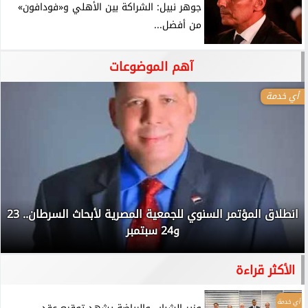
جوهر نبيل: الشراكة بين الأهلي و«فودافون»
من أفضل...
آهم الموضوعات
أي خدمة
انطلاق المؤتمر السنوي للجمعية المصرية لأبحاث السرطان.. 23
و24 سبتمبر
الأكثر قراءة
أي خدمة