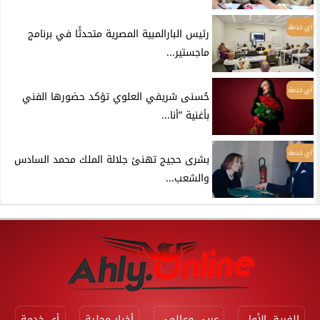
أي خدمة
رئيس البارالمبية المصرية متحدثًا في برنامج
ماجستير...
أي خدمة
حُسنى شريفي العلوي تؤكد حضورها الفني
بأغنية ”أنا...
أي خدمة
بشرى حجيج تهنئ جلالة الملك محمد السادس
والشعب...
الفريق الأول
عربي وعالمي
أخبار محلية
أي خدمة