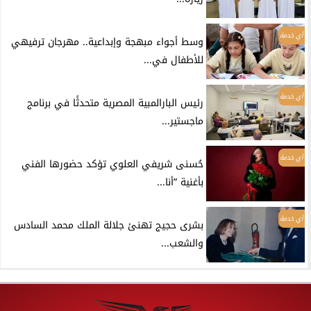
أي خدمة
وسط أجواء مبهجة وإبداعية.. مهرجان ترفيهي
للأطفال في...
أي خدمة
رئيس البارالمبية المصرية متحدثًا في برنامج
ماجستير...
أي خدمة
حُسنى شريفي العلوي تؤكد حضورها الفني
بأغنية ”أنا...
أي خدمة
بشرى حجيج تهنئ جلالة الملك محمد السادس
والشعب...