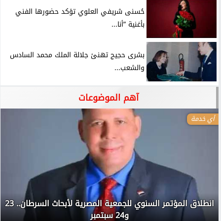
حُسنى شريفي العلوي تؤكد حضورها الفني
بأغنية ”أنا...
بشرى حجيج تهنئ جلالة الملك محمد السادس
والشعب...
آهم الموضوعات
أي خدمة
انطلاق المؤتمر السنوي للجمعية المصرية لأبحاث السرطان.. 23
و24 سبتمبر