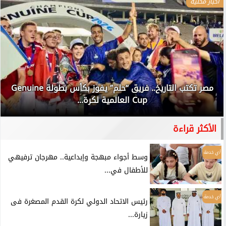
أخبار محلية
مصر تكتب التاريخ.. فريق “حلم” يفوز بكأس بطولة Genuine
Cup العالمية لكرة...
الأكثر قراءة
أي خدمة
وسط أجواء مبهجة وإبداعية.. مهرجان ترفيهي
للأطفال في...
أي خدمة
رئيس الاتحاد الدولي لكرة القدم المصغرة فى
زيارة...