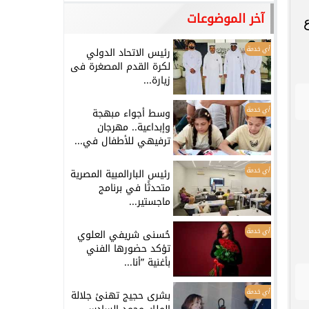
آخر الموضوعات
أي خدمة
رئيس الاتحاد الدولي
لكرة القدم المصغرة فى
زيارة...
أي خدمة
وسط أجواء مبهجة
وإبداعية.. مهرجان
ترفيهي للأطفال في...
أي خدمة
رئيس البارالمبية المصرية
متحدثًا في برنامج
ماجستير...
أي خدمة
حُسنى شريفي العلوي
تؤكد حضورها الفني
بأغنية ”أنا...
أي خدمة
بشرى حجيج تهنئ جلالة