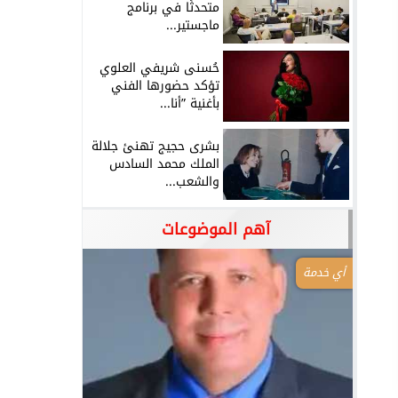
متحدثًا في برنامج
ماجستير...
حُسنى شريفي العلوي
تؤكد حضورها الفني
بأغنية ”أنا...
بشرى حجيج تهنئ جلالة
الملك محمد السادس
والشعب...
آهم الموضوعات
أي خدمة