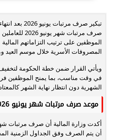
انغام تختار جدة محطة اولى لتدشين
مصر تكتب التاريخ.
تبكير صرف مرتب
البومها
بطولة Genuine Cup العالمية لكرة...
صرف مرتبات شه
الموظفين على ترتيب التزاماتهم المالية ب
المصروفات الأسرية خلال موسم العيد وما
ويأتي القرار ضمن خطة الحكومة لتخفيف ا
في وقت مناسب، بما يمنح الموظفين فرصة 
الشهرية دون انتظار نهاية الشهر كالمعتاد.
موعد صرف مرتبات شهر يونيو 2026
أن يتم الصرف وفق الجداول الزمنية المح