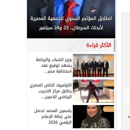
 المملكة
انطلاق المؤتمر السنوي للجمعية المصرية
الخطيب: 
...
لأبحاث السرطان.. 23 و24 سبتمبر
تاريخي.. و
الأكثر قراءة
أي خدمة
وزير الشباب والرياضة
يشهد توقيع عقد
استضافة مصر...
أي خدمة
الأولمبياد الخاص المصري
يطلق مركز التدريب
الرياضي للاعبين...
أي خدمة
ياسمين المحمد تحصل
 على
على زمالة الإعلام
الرقمي 2026