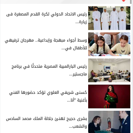
رئيس الاتحاد الدولي لكرة القدم المصغرة فى
زيارة...
وسط أجواء مبهجة وإبداعية.. مهرجان ترفيهي
للأطفال في...
رئيس البارالمبية المصرية متحدثًا في برنامج
ماجستير...
حُسنى شريفي العلوي تؤكد حضورها الفني
بأغنية ”أنا...
بشرى حجيج تهنئ جلالة الملك محمد السادس
والشعب...