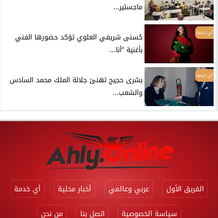
ماجستير...
أي خدمة
حُسنى شريفي العلوي تؤكد حضورها الفني
بأغنية ”أنا...
أي خدمة
بشرى حجيج تهنئ جلالة الملك محمد السادس
والشعب...
الفريق الأول
عربي وعالمي
أخبار محلية
أي خدمة
سياسة الخصوصية
اتصل بنا
من نحن