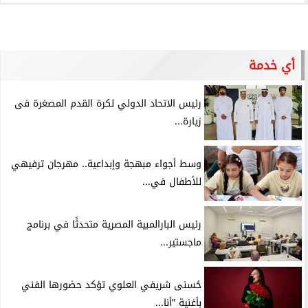
أي خدمة
رئيس الاتحاد الدولي لكرة القدم المصغرة فى
زيارة...
وسط أجواء مبهجة وإبداعية.. مهرجان ترفيهي
للأطفال في...
رئيس البارالمبية المصرية متحدثًا في برنامج
ماجستير...
حُسنى شريفي العلوي تؤكد حضورها الفني
بأغنية ”أنا...