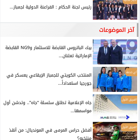
أخبار محلية
رئيس لجنة الحكام : الفراعنة الدولية لجمباز...
آخر الموضوعات
بيك الباتروس القابضة للاستثمار وNG9 القابضة
الإماراتية تعلنان...
أي خدمة
المنتخب الكويتي للجمباز الإيقاعي يعسكر في
جورجيا استعداداً...
الفريق الأول
جاه الإعلامية تطلق سلسلة “جاه”.. وتدشن أول
مواسمها...
الفريق الأول
أفضل حراس المرمى في المونديال: من أنقذ
منتخبه؟