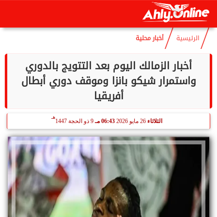
هـ
الجمعة
7 أغسطس 2026
04:43 صـ
22 صفر 1448
الرئيسية
أخبار محلية
أخبار الزمالك اليوم بعد التتويج بالدوري
واستمرار شيكو بانزا وموقف دوري أبطال
أفريقيا
هـ
الثلاثاء
26 مايو 2026
06:43 مـ
9 ذو الحجة 1447