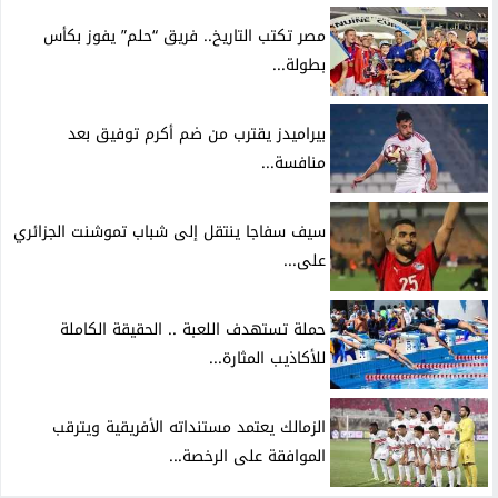
مصر تكتب التاريخ.. فريق “حلم” يفوز بكأس
بطولة...
بيراميدز يقترب من ضم أكرم توفيق بعد
منافسة...
سيف سفاجا ينتقل إلى شباب تموشنت الجزائري
على...
حملة تستهدف اللعبة .. الحقيقة الكاملة
للأكاذيب المثارة...
الزمالك يعتمد مستنداته الأفريقية ويترقب
الموافقة على الرخصة...