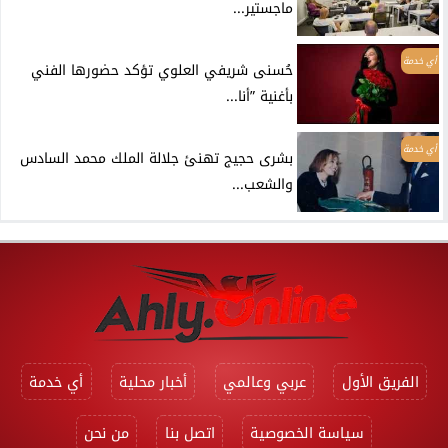
ماجستير...
أي خدمة
حُسنى شريفي العلوي تؤكد حضورها الفني
بأغنية ”أنا...
أي خدمة
بشرى حجيج تهنئ جلالة الملك محمد السادس
والشعب...
الفريق الأول
عربي وعالمي
أخبار محلية
أي خدمة
سياسة الخصوصية
اتصل بنا
من نحن