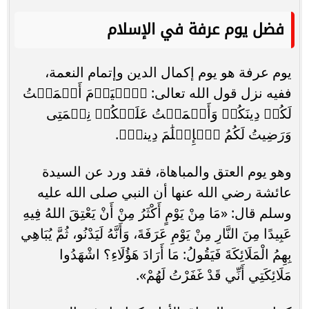
فضل يوم عرفة في الإسلام
يوم عرفة هو يوم إكمال الدين وإتمام النعمة،
ففيه نزل قول الله تعالى: ﴿ٱلۡیَوۡمَ أَكۡمَلۡتُ
لَكُمۡ دِینَكُمۡ وَأَتۡمَمۡتُ عَلَیۡكُمۡ نِعۡمَتِی
وَرَضِیتُ لَكُمُ ٱلۡإِسۡلَٰمَ دِیناۚ﴾.
وهو يوم العتق والمباهاة، فقد ورد عن السيدة
عائشة رضي الله عنها أن النبي صلى الله عليه
وسلم قال: «مَا مِنْ يَوْمٍ أَكْثَرُ مِنْ أَنْ يَعْتِقَ اللهُ فِيهِ
عَبِيدًا مِنَ النَّارِ مِنْ يَوْمِ عَرَفَةَ، وَأَنَّهُ لَيَدْنُو، ثُمَّ يُبَاهِي
بِهِمُ الْمَلَائِكَةَ فَيَقُولُ: مَا أَرَادَ هَؤُلَاءِ؟ اشْهَدُوا
مَلَائِكَتِي أَنِّي قَدْ غَفَرْتُ لَهُمْ».