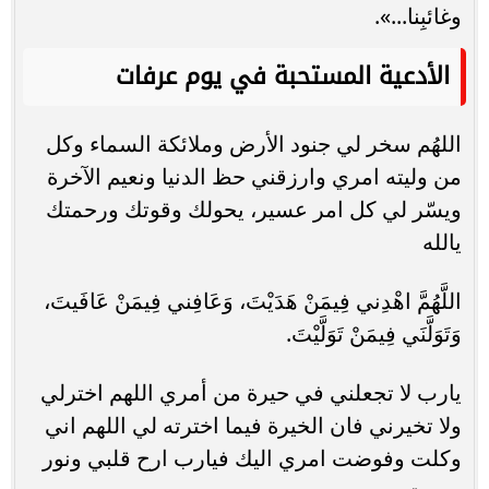
وغائبِنا...».
الأدعية المستحبة في يوم عرفات
اللهُم سخر لي جنود الأرض وملائكة السماء وكل
من وليته امري وارزقني حظ الدنيا ونعيم الآخرة
ويسّر لي كل امر عسير، يحولك وقوتك ورحمتك
يالله
اللَّهُمَّ اهْدِني فِيمَنْ هَدَيْتَ، وَعَافِني فِيمَنْ عَافَيتَ،
وَتَوَلَّنَي فِيمَنْ تَوَلَّيْتَ.
يارب لا تجعلني في حيرة من أمري اللهم اخترلي
ولا تخيرني فان الخيرة فيما اخترته لي اللهم اني
وكلت وفوضت امري اليك فيارب ارح قلبي ونور