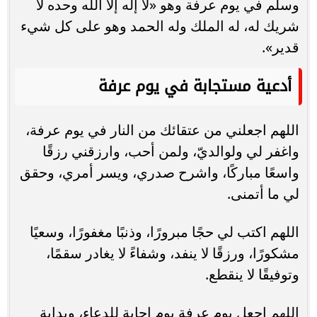
وسلم في يوم عرفة وهو «لا إله إلا الله وحده لا
شريك له، له الملك وله الحمد وهو على كل شيء
قدير».
أدعية مستجابة في يوم عرفة
اللهم اجعلني من عتقائك من النار في يوم عرفة،
واغفر لي ولوالديّ، ولمن أحب، وارزقني رزقًا
واسعًا مباركًا، واشرح صدري، ويسر أمري، وحقق
لي ما أتمنى.
اللهم اكتب لي حجًا مبرورًا، وذنبًا مغفورًا، وسعيًا
مشكورًا، ورزقًا لا ينفد، وشفاءً لا يغادر سقمًا،
وتوفيقًا لا ينقطع.
اللهم اجعل يوم عرفة يوم إجابة للدعاء، وبداية