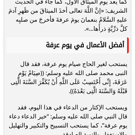
كما يعد يوم الميثاق الأول، كما جاء في الحديث
الشريف: «إنَّ اللَّهَ تعالى أخذَ الميثاقَ من ظَهرِ آدمَ
عليهِ السَّلامُ بنعمانَ يومَ عرفةَ فأخرجَ من صلبِه
كلَّ ذرِّيَّةٍ ذرأَها...».
أفضل الأعمال في يوم عرفة
يستحب لغير الحاج صيام يوم عرفة، فقد قال
النبى محمد صلى الله عليه وسلم: ((صِيَامُ يَوْمِ
عَرَفَةَ، إِنِّى أَحْتَسِبُ عَلَى اللَّهِ أَنْ يُكَفِّرَ السَّنَةَ الَّتِى
قَبْلَهُ وَالسَّنَةَ الَّتِى بَعْدَهُ)).
ويستحب الإكثار من الدعاء في هذا اليوم، فقد
قال النبي صلى الله عليه وسلم: “خير الدعاء دعاء
يوم عرفة”، كما يستحب التسبيح والتكبير والتهليل
والاستغفار والتوبة الصادقة.