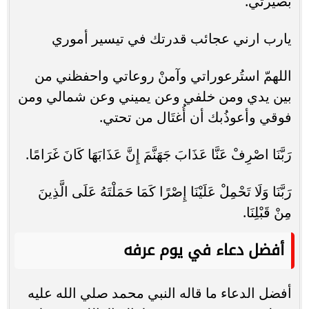
بصيرتي.
يارب ارني عجائب قدرتك في تيسير أموري
اللهمّ استُرعوراتي وآمنْ روعاتي واحفظني من
بين يدي ومن خلفي وعن يميني وعن شمالي ومن
فوقي وأعوذُبك أن أُغتَال من تحتي.
رَبَّنَا اصْرِفْ عَنَّا عَذَابَ جَهَنَّمَ إِنَّ عَذَابَهَا كَانَ غَرَامًا.
رَبَّنَا وَلَا تَحْمِلْ عَلَيْنَا إِصْرًا كَمَا حَمَلْتَهُ عَلَى الَّذِينَ
مِنْ قَبْلِنَا.
أفضل دعاء في يوم عرفه
أفضل الدعاء ما قاله النبي محمد صلي الله عليه