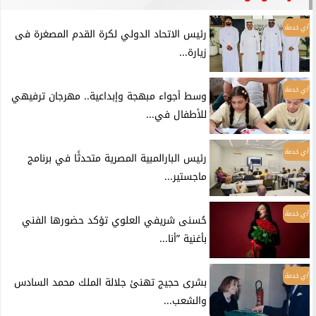
أي خدمة
رئيس الاتحاد الدولي لكرة القدم المصغرة فى
زيارة...
أي خدمة
وسط أجواء مبهجة وإبداعية.. مهرجان ترفيهي
للأطفال في...
أي خدمة
رئيس البارالمبية المصرية متحدثًا في برنامج
ماجستير...
أي خدمة
حُسنى شريفي العلوي تؤكد حضورها الفني
بأغنية ”أنا...
أي خدمة
بشرى حجيج تهنئ جلالة الملك محمد السادس
والشعب...