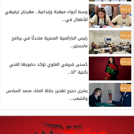
أي خدمة
وسط أجواء مبهجة وإبداعية.. مهرجان ترفيهي
للأطفال في...
أي خدمة
رئيس البارالمبية المصرية متحدثًا في برنامج
ماجستير...
أي خدمة
حُسنى شريفي العلوي تؤكد حضورها الفني
بأغنية ”أنا...
أي خدمة
بشرى حجيج تهنئ جلالة الملك محمد السادس
والشعب...