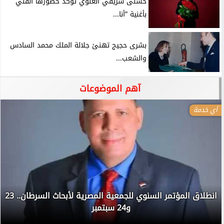
حُسنى شريفي العلوي تؤكد حضورها الفني
بأغنية ”أنا...
بشرى حجيج تهنئ جلالة الملك محمد السادس
والشعب...
آهم الموضوعات
أي خدمة
انطلاق المؤتمر السنوي للجمعية المصرية لأبحاث السرطان.. 23
و24 سبتمبر