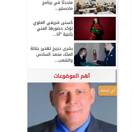
متحدثًا في برنامج
ماجستير...
حُسنى شريفي العلوي
تؤكد حضورها الفني
بأغنية ”أنا...
بشرى حجيج تهنئ جلالة
الملك محمد السادس
والشعب...
آهم الموضوعات
أي خدمة