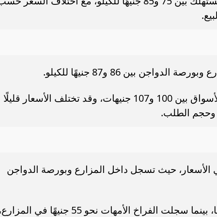
وتباع الفراخ البيضاء داخل محال البيع للمستهلك بين 75 و85 جنيهًا للكيلو، مع اختلاف السعر حس
يع.
اجن بين 86 و87 جنيهًا للكيلو.
ويصل متوسط سعرها للمستهلك داخل الأسواق بين 100 و107 جنيهات، وقد تختلف الأسعار قليلًا
وحجم الطلب.
 الأسعار، حيث تسجل داخل المزارع وبورصة الدواجن
ويبدأ سعرها للمستهلك من نحو 130 جنيهًا، بينما سجلت الفراخ الأمهات نحو 55 جنيهًا في المزارع