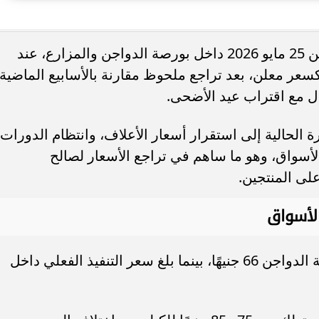
. فريق “حلم” يفوز بكأس
أوبو تطلق سلسلة رينو 16 في
استقرت أسعار الفراخ البيضاء اليوم الإثنين 25 مايو 2026 داخل بورصة الدواجن والمزارع، عند
العربية السعودية بتصميم لافت وقدرات
نيهًا كسعر تنفيذ، و66 جنيهًا كسعر معلن، بعد تراجع ملحوظ مقارنة بالأسابيع الماضية
 مع اقتراب عيد الأضحى.
 الحالية إلى استقرار أسعار الأعلاف، وانتظام الدورات
ي الأسواق، وهو ما ساهم في تراجع الأسعار لصالح
لى المنتجين.
الأسواق
سجل سعر كيلو الفراخ البيضاء في بورصة الدواجن 66 جنيهًا، بينما بلغ سعر التنفيذ الفعلي داخل