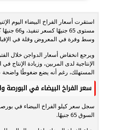
انغام تختار جدة محطة اولى لتدشين
مصر تكتب التاريخ.
البومها
بطولة Genuine Cup العالمية لكرة...
مستوى 65 ج
وسط وفرة في المعروض وقلة في الإقبال
ويرجع انخفاض أسعار الدواجن خلال الفترة
الإنتاجية لدى المربين، وزيادة الإنتاج ف
المستهلك، رغم أنه يضع ضغوطًا واضحة ع
سعر الفراخ البيضاء في البورصة و
السوق 65 جنيهًا.