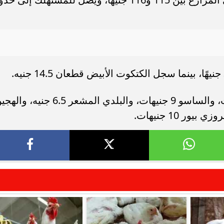
وبلغ سعر كتكوت الساسو بيور 10 جنيهات، والساسو 9 جنيهات، والبلدي المشعر 6.5 جنيه،