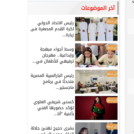
ب
آخر الموضوعات
أي خدمة
رئيس الاتحاد الدولي
لكرة القدم المصغرة فى
زيارة...
أي خدمة
وسط أجواء مبهجة
وإبداعية.. مهرجان
ترفيهي للأطفال في...
أي خدمة
رئيس البارالمبية المصرية
متحدثًا في برنامج
ماجستير...
أي خدمة
حُسنى شريفي العلوي
تؤكد حضورها الفني
بأغنية ”أنا...
أي خدمة
بشرى حجيج تهنئ جلالة
،