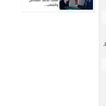
الملك محمد السادس
والشعب...
ًا، والأجنحة 50 جنيهًا،
حدود