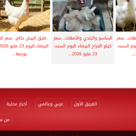
هات.. سعر
الساسو والبلدي والأمهات.. سعر
طبق البيض بكام.. سعر الف
ليوم السبت
كيلو الفراخ البيضاء اليوم السبت
23 مايو 2026...
بورصة...
الفريق الأول
عربي وعالمي
أخبار محلية
من نح