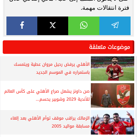
فترة انتقالات مهمة.
موضوعات متعلقة
الأهلي يرفض رحيل مروان عطية ويتمسك
باستمراره في الموسم الجديد
صن داونز يشعل صراع الأهلي على كأس العالم
للأندية 2029 وشوبير يحسم...
الزمالك يراقب موقف توأم الأهلي بعد إلغاء
مسابقة مواليد 2005