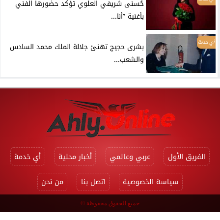
حُسنى شريفي العلوي تؤكد حضورها الفني
بأغنية ”أنا...
أي خدمة
بشرى حجيج تهنئ جلالة الملك محمد السادس
والشعب...
الفريق الأول
عربي وعالمي
أخبار محلية
أي خدمة
سياسة الخصوصية
اتصل بنا
من نحن
جميع الحقوق محفوظة ©