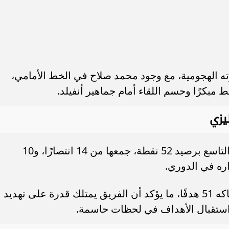
ته الهجومية، مع وجود محمد صلاح في الخط الأمامي،
مبكرًا وحسم اللقاء أمام جماهير أنفيلد.
يزي
يدخل برينتفورد المباراة وهو في المركز التاسع برصيد 52 نقطة، جمعها من 14 انتصارًا، و10
وسجل برينتفورد 54 هدفًا، واستقبلت شباكه 51 هدفًا، ما يؤكد أن الفريق يمتلك قدرة على تهديد
ن استقبال الأهداف في لحظات حاسمة.