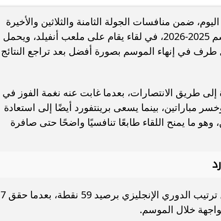
ليوم، ضمن منافسات الجولة الثامنة والثلاثين والأخيرة
. فريق “حلم” يفوز بكأس
أوبو تطلق سلسلة رينو 16 في
من بطولة الدوري الإنجليزي الممتاز موسم 2025-2026، في لقاء يقام على ملعب أنفيلد، ويحمل
العربية السعودية بتصميم لافت وقدرات
 طرف في إنهاء الموسم بصورة أفضل بعد تراجع النتائج
ة إلى طريق الانتصارات، بعدما غابت عنه نغمة الفوز في
سر مباراتين، بينما يسعى برينتفورد أيضًا إلى استعادة
وهو ما يمنح اللقاء طابعًا تنافسيًا واضحًا حتى صافرة
د
يحتل ليفربول المركز الخامس في جدول ترتيب الدوري