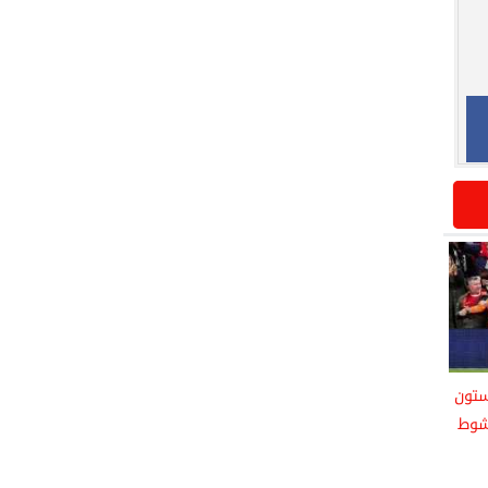
ستون
لشوط