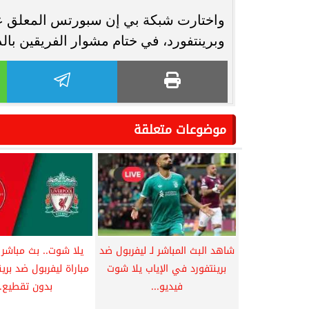
واختارت شبكة بي إن سبورتس المعلق عل
وبرينتفورد، في ختام مشوار الفريقين بالد
موضوعات متعلقة
شاهد البث المباشر لـ ليفربول ضد
يلا شوت.. بث مباشر
برينتفورد في الإياب يلا شوت
مباراة ليفربول ضد برين
فيديو...
بدون تقطيع..