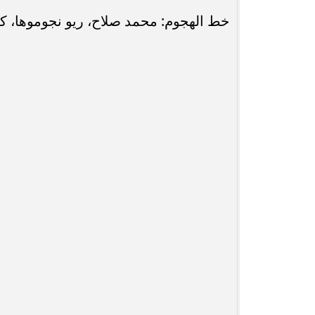
خط الهجوم: محمد صلاح، ريو نجوموها، كو