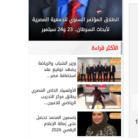
 المملكة
انطلاق المؤتمر السنوي للجمعية المصرية
الخطيب: 
...
لأبحاث السرطان.. 23 و24 سبتمبر
تاريخي.. و
الأكثر قراءة
أي خدمة
وزير الشباب والرياضة
يشهد توقيع عقد
استضافة مصر...
أي خدمة
الأولمبياد الخاص المصري
يطلق مركز التدريب
الرياضي للاعبين...
أي خدمة
ياسمين المحمد تحصل
 الإنجليزي برصيد 59 نقطة، بعدما حقق 17
على زمالة الإعلام
الرقمي 2026