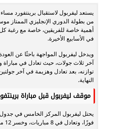
يستعد ليفربول لاستقبال برينتفورد مساء ا
انغام تختار جدة محطة اولى لتدشين
مصر تكتب التاريخ.
البومها
بطولة Genuine Cup العالمية لكرة...
أهمية خاصة للفريقين، خاصة مع رغبة كل
في الأسابيع الأخيرة.
ويدخل ليفربول المواجهة باحثًا عن العود
آخر ثلاث جولات، حيث تعادل في مباراة وخ
توازنه، بعد تعادل وهزيمة في آخر جولتين، 
النهاية.
موقف ليفربول قبل مباراة برينتفور
فوزًا، وتعادل في 8 مباريات، وخسر 12 مواجهة خلال الموسم.