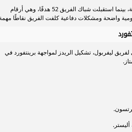
وسجل لاعبو ليفربول 62 هدفًا في البطولة، بينما استقبلت شباك الفريق 52 هدفًا، وهي أرقام
جومية واضحة ومشكلات دفاعية كلفت الفريق نقاطًا مهمة
فورد
 لفريق ليفربول، تشكيل الريدز لمواجهة برينتفورد في
از.
برتسون.
ليستر.