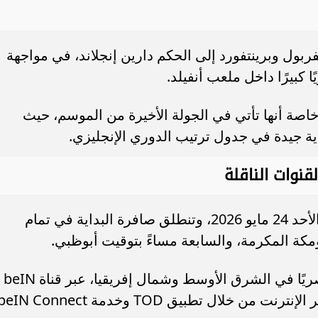
فربول وبرينتفورد إلى الحكم دارين إنجلاند، في مواجهة
 كبيرًا داخل ملعب أنفيلد.
خاصة أنها تأتي في الجولة الأخيرة من الموسم، حيث
ة جيدة في جدول ترتيب الدوري الإنجليزي.
قنوات الناقلة
تقام مباراة ليفربول ضد برينتفورد مساء الأحد 24 مايو 2026، وتنطلق صافرة البداية في تمام
مكة المكرمة، والسابعة مساءً بتوقيت أبوظبي.
وتنقل شبكة بي إن سبورتس المباراة حصريًا في الشرق الأوسط وشمال إفريقيا، عبر قناة beIN