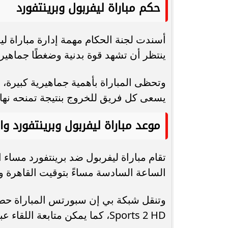
حكم مباراة ليفربول وبرينتفورد
أسندت لجنة الحكام مهمة إدارة مباراة لي
ينتظر أن تشهد قوة بدنية وضغطًا جماهيريًا
وتحظى المباراة بأهمية جماهيرية كبيرة، 
يسعى كل فريق للخروج بنتيجة تمنحه نهاي
موعد مباراة ليفربول وبرينتفورد وال
الساعة السادسة مساءً بتوقيت القاهرة و
Sports 2 HD، كما يمكن متابعة اللقاء عبر الإنترنت من خلال تطبيق TOD وخدمة beIN Connect.