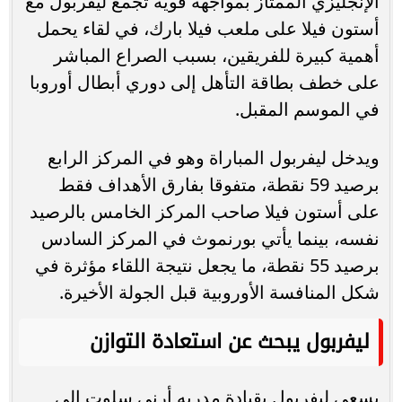
الإنجليزي الممتاز بمواجهة قوية تجمع ليفربول مع
أستون فيلا على ملعب فيلا بارك، في لقاء يحمل
أهمية كبيرة للفريقين، بسبب الصراع المباشر
على خطف بطاقة التأهل إلى دوري أبطال أوروبا
في الموسم المقبل.
ويدخل ليفربول المباراة وهو في المركز الرابع
برصيد 59 نقطة، متفوقا بفارق الأهداف فقط
على أستون فيلا صاحب المركز الخامس بالرصيد
نفسه، بينما يأتي بورنموث في المركز السادس
برصيد 55 نقطة، ما يجعل نتيجة اللقاء مؤثرة في
شكل المنافسة الأوروبية قبل الجولة الأخيرة.
ليفربول يبحث عن استعادة التوازن
يسعى ليفربول بقيادة مدربه أرني سلوت إلى