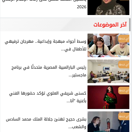
2026
آخر الموضوعات
أي خدمة
وسط أجواء مبهجة وإبداعية.. مهرجان ترفيهي
للأطفال في...
أي خدمة
رئيس البارالمبية المصرية متحدثًا في برنامج
ماجستير...
أي خدمة
حُسنى شريفي العلوي تؤكد حضورها الفني
بأغنية ”أنا...
أي خدمة
بشرى حجيج تهنئ جلالة الملك محمد السادس
والشعب...