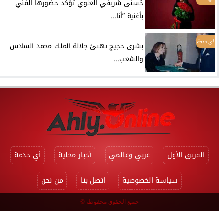
حُسنى شريفي العلوي تؤكد حضورها الفني
بأغنية ”أنا...
أي خدمة
بشرى حجيج تهنئ جلالة الملك محمد السادس
والشعب...
الفريق الأول
عربي وعالمي
أخبار محلية
أي خدمة
سياسة الخصوصية
اتصل بنا
من نحن
جميع الحقوق محفوظة ©