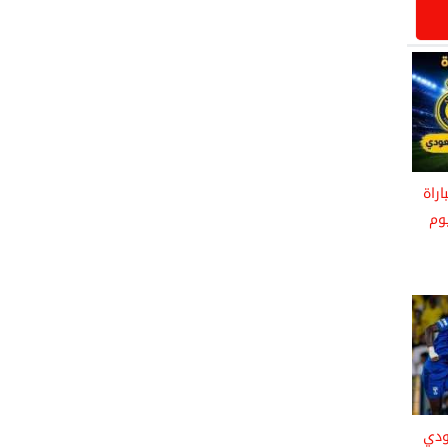
اراة
يوم
ودي