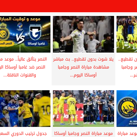
ن تقطيع..
يلا شوت بدون تقطيع.. بث مباشر
النصر يتألق عالياً.. موعد مب
 وجامبا
مشاهدة مباراة النصر وجامبا
النصر ضد غامبا أوساكا ال
...
أوساكا اليوم...
والقنوات الناقلة...
وعد مباراة
موعد مباراة النصر وجامبا أوساكا
جدول ترتيب الدوري السع