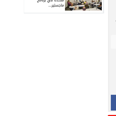
متحدثًا في برنامج
ماجستير...