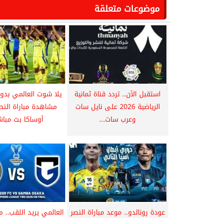
موضوعات متعلقة
استقبل الآن.. تردد قناة ثمانية
يلا شوت العالمي بدو
الرياضية 2026 على نايل سات
مشاهدة مباراة النصر
وعرب سات...
أوساكا بث مباشر
عودة رونالدو.. موعد مباراة النصر
العالمي يريد اللقب.. م