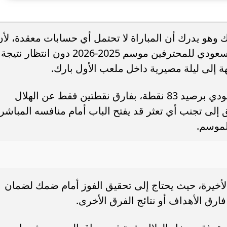
. فريق “حلم” يفوز بكأس
أوبو تطلق سلسلة رينو 16 في
هو يدرك أن المباراة لا تحتمل أي حسابات معقدة، لأن
العربية السعودية بتصميم لافت وقدرات
الفوز وحده يمنح العالمي لقب الدوري السعودي للمحترفين موسم 2025-2026 دون انتظار نتيجة
هة إلى ليلة مصيرية داخل ملعب الأول بارك.
ويتصدر النصر جدول ترتيب الدوري السعودي برصيد 83 نقطة، بفارق نقطتين فقط عن الهلال
إلى تجنب أي تعثر قد يفتح الباب أمام منافسه المباشر
لموسم.
لأخيرة، حيث يحتاج إلى تحقيق الفوز أمام ضمك لضمان
ارق الأهداف أو نتائج الفرق الأخرى.