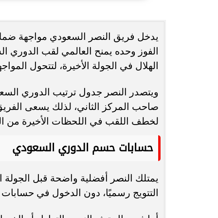
انغام تختار جدة محطة اولى لتدشين
مصر تكتب التاريخ.
يدخل فريق النصر السعودي مواجهة ضمك و
البومها
بطولة Genuine Cup العالمية لكرة...
الهلال في الجولة الأخيرة، لتتحول المواج
صاحب المركز الثاني، لذلك يسعى الفريق 
لخطف اللقب في اللحظات الأخيرة من ا
حسابات حسم الدوري السعودي
يمتلك النصر أفضلية واضحة قبل الجولة ا
التتويج رسميًا، دون الدخول في حسابات ف