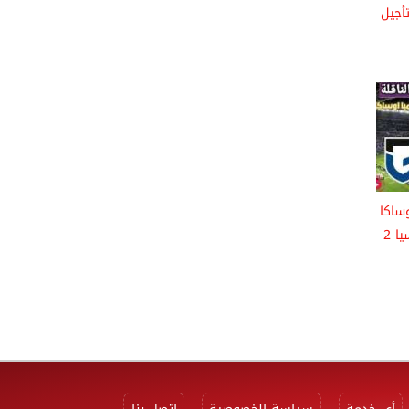
أجيل
وساكا
في نهائي دوري أبطال آسيا 2