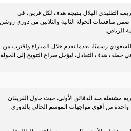
مه التقليدي الهلال بنتيجة هدف لكل فريق، في
. فريق “حلم” يفوز بكأس
أوبو تطلق سلسلة رينو 16 في
ء ضمن منافسات الجولة الثانية والثلاثين من دوري روشن
العربية السعودية بتصميم لافت وقدرات
ة الرياض.
لسعودي رسميًا، بعدما تقدم خلال المباراة واقترب من
 في خطف هدف التعادل، ليؤجل صراع التتويج إلى الجولة
ية مشتعلة منذ الدقائق الأولى، حيث حاول الفريقان
احدة من أقوى مواجهات الموسم الحالي بالدوري