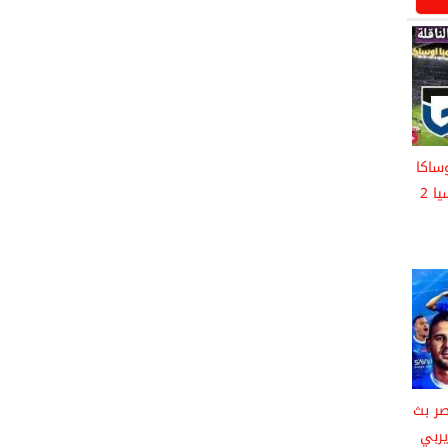
وساكا
في نهائي دوري أبطال آسيا 2
صر بث
يربي