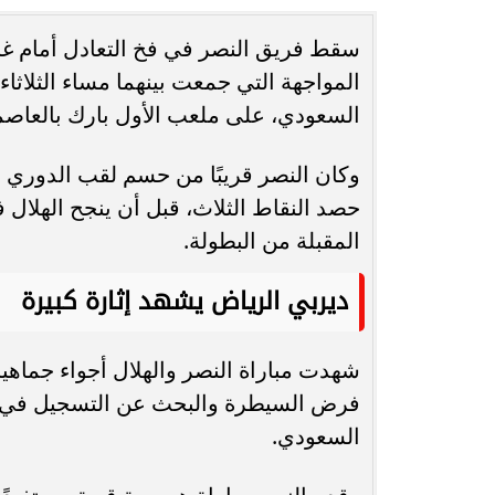
سقط فريق النصر في فخ التعادل أمام غري
انغام تختار جدة محطة اولى لتدشين
مصر تكتب التاريخ.
المواجهة التي جمعت بينهما مساء الثلاثا
البومها
بطولة Genuine Cup العالمية لكرة...
السعودي، على ملعب الأول بارك بالعاصم
وكان النصر قريبًا من حسم لقب الدوري ا
حصد النقاط الثلاث، قبل أن ينجح الهلال
المقبلة من البطولة.
ديربي الرياض يشهد إثارة كبيرة
شهدت مباراة النصر والهلال أجواء جماهير
فرض السيطرة والبحث عن التسجيل في و
السعودي.