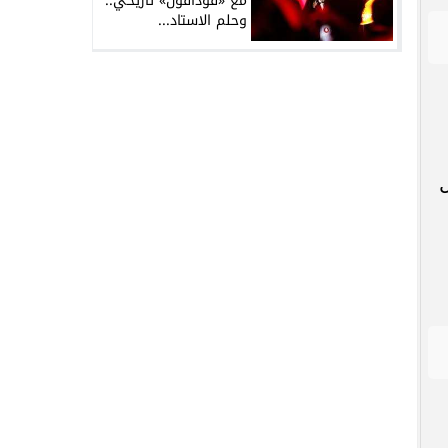
مع «فودافون» تاريخي..
وحلم الاستاد...
ل