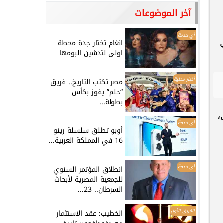
آخر الموضوعات
أي خدمة
انغام تختار جدة محطة
اولى لتدشين البومها
أخبار محلية
مصر تكتب التاريخ.. فريق
“حلم” يفوز بكأس
بطولة...
،
أي خدمة
أوبو تطلق سلسلة رينو
16 في المملكة العربية...
أي خدمة
انطلاق المؤتمر السنوي
للجمعية المصرية لأبحاث
السرطان.. 23...
الفريق الأول
الخطيب: عقد الاستثمار