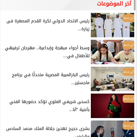
آخر الموضوعات
أي خدمة
رئيس الاتحاد الدولي لكرة القدم المصغرة فى
زيارة...
أي خدمة
وسط أجواء مبهجة وإبداعية.. مهرجان ترفيهي
للأطفال في...
أي خدمة
رئيس البارالمبية المصرية متحدثًا في برنامج
ماجستير...
أي خدمة
حُسنى شريفي العلوي تؤكد حضورها الفني
بأغنية ”أنا...
أي خدمة
بشرى حجيج تهنئ جلالة الملك محمد السادس
والشعب...