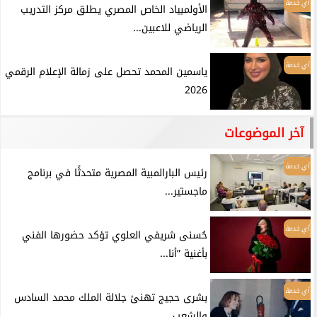
أي خدمة
الأولمبياد الخاص المصري يطلق مركز التدريب
الرياضي للاعبين...
أي خدمة
ياسمين المحمد تحصل على زمالة الإعلام الرقمي
2026
آخر الموضوعات
أي خدمة
رئيس البارالمبية المصرية متحدثًا في برنامج
ماجستير...
أي خدمة
حُسنى شريفي العلوي تؤكد حضورها الفني
بأغنية ”أنا...
أي خدمة
بشرى حجيج تهنئ جلالة الملك محمد السادس
والشعب...