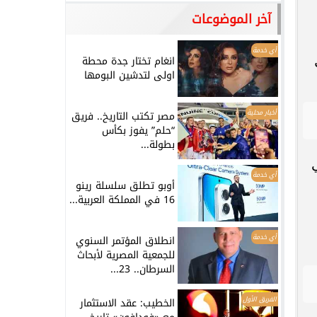
آخر الموضوعات
أي خدمة
انغام تختار جدة محطة
اولى لتدشين البومها
أخبار محلية
مصر تكتب التاريخ.. فريق
“حلم” يفوز بكأس
بطولة...
أي خدمة
أوبو تطلق سلسلة رينو
16 في المملكة العربية...
أي خدمة
انطلاق المؤتمر السنوي
للجمعية المصرية لأبحاث
السرطان.. 23...
الفريق الأول
الخطيب: عقد الاستثمار