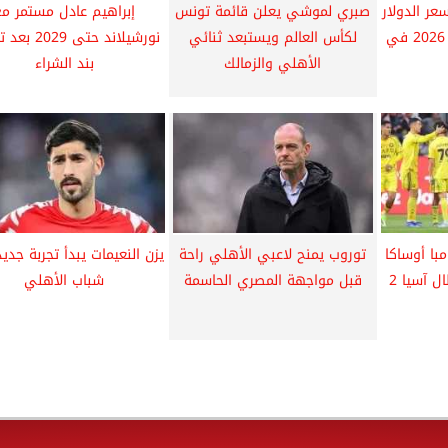
عر الدولار
صبري لموشي يعلن قائمة تونس
إبراهيم عادل مستمر مع
اليوم الجمعة 15 مايو 2026 في
لكأس العالم ويستبعد ثنائي
نورشيلاند حتى 9
الأهلي والزمالك
بند الشراء
مبا أوساكا
توروب يمنح لاعبي الأهلي راحة
يزن النعيمات يبدأ تجربة جدي
في نهائي دوري أبطال آسيا 2
قبل مواجهة المصري الحاسمة
شباب الأهلي