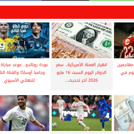
أهلي يفتح ملف 3 مهاجمين
انهيار العملة الأمريكية.. سعر
عودة رونالدو.. موعد مباراة 
جوم في
الدولار اليوم السبت 16 مايو
وجامبا أوساكا والقناة النا
2026 آخر تحديث...
للنهائي الآسيوي