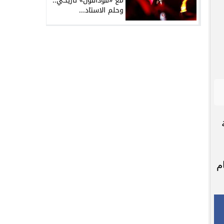
مع «فودافون» تاريخي..
وحلم الاستاد...
م