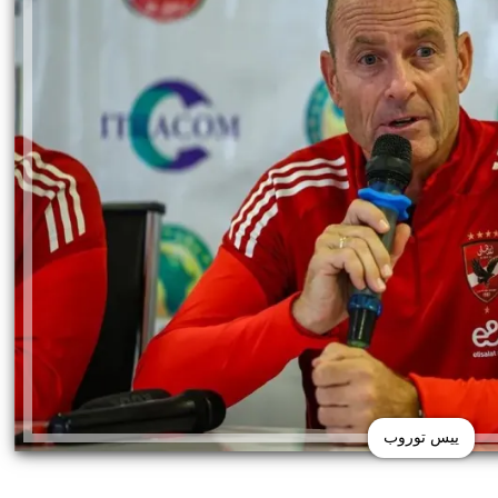
ييس توروب