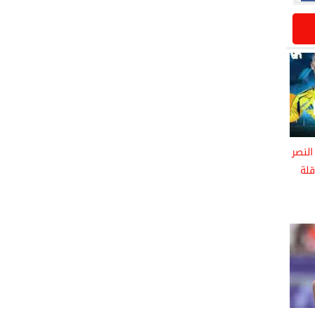
النصر
قلة