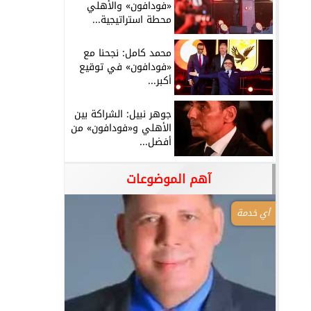
«فودافون» والأهلي
محطة استراتيجية...
محمد كامل: نجحنا مع
«فودافون» في توقيع
أكبر...
جوهر نبيل: الشراكة بين
الأهلي و«فودافون» من
أفضل...
آهم الموضوعات
أي خدمة