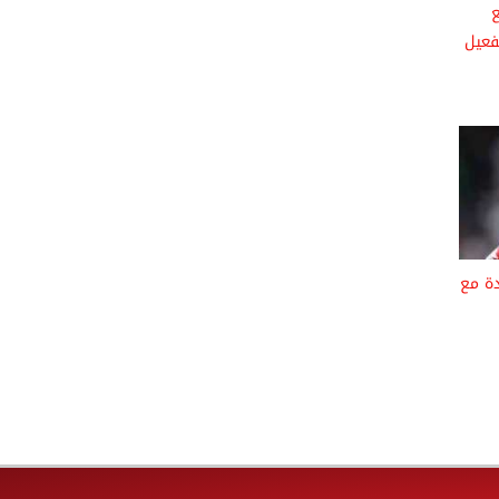
202 بعد تفعيل
دة مع