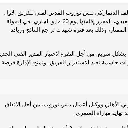
ملف الدنماركي ييس توروب المدير الفني للفريق الأول
. فريق “حلم” يفوز بكأس
أوبو تطلق سلسلة رينو 16 في
لكرة القدم، عقب مباراة المصري البورسعيدي، المقرر إقامتها يوم 20 مايو الجاري، في الجولة
العربية السعودية بتصميم لافت وقدرات
الممتاز، وذلك بعد فترة شهدت تراجع النتائج وزيادة
شكل سريع، من أجل التفرغ لاختيار المدير الفني الجديد
ات حاسمة تعيد الاستقرار للفريق، وتمنح الإدارة فرصة
لي الأهلي ووكيل أعمال ييس توروب، من أجل الاتفاق
نهاية مباراة المصري.