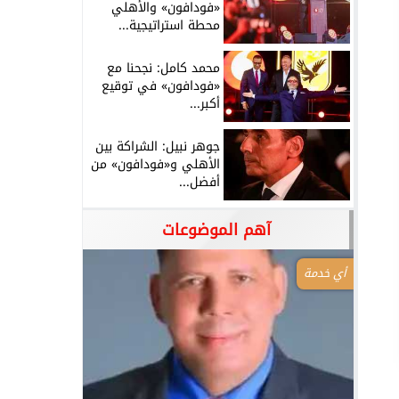
«فودافون» والأهلي
محطة استراتيجية...
محمد كامل: نجحنا مع
«فودافون» في توقيع
أكبر...
جوهر نبيل: الشراكة بين
الأهلي و«فودافون» من
أفضل...
آهم الموضوعات
أي خدمة