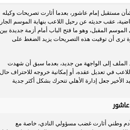
بشأن مستقبل إمام عاشور، بعدما أثارت تصريحات وكيله
. فريق “حلم” يفوز بكأس
أوبو تطلق سلسلة رينو 16 في
ماضية، عقب حديثه عن رحيل اللاعب بنهاية الموسم الجار
العربية السعودية بتصميم لافت وقدرات
لموسم المقبل، وهو ما فتح الباب أمام أزمة جديدة بين
رة ترى أن توقيت هذه التصريحات يزيد الضغط على
 الملف إلى الواجهة من جديد، بعدما سبق أن شهدت
للاعب في تعديل عقده، أو إمكانية خروجه للاحتراف حال
لأخير جعل إدارة الأهلي تتحرك بشكل أكثر جدية
عاشور
م وطني أثارت غضب مسؤولي النادي، خاصة مع