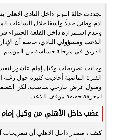
تجددت حالة التوتر داخل النادي الأهلي 
انغام تختار جدة محطة اولى لتدشين
مصر تكتب التاريخ.
آدم وطني جدلًا واسعًا خلال الساعات ال
البومها
بطولة Genuine Cup العالمية لكرة...
وعدم استمراره داخل القلعة الحمراء في ا
اللاعب ومسؤولي النادي، خاصة أن الإدا
الفريق في مرحلة حساسة من الموسم.
وجاءت تصريحات وكيل إمام عاشور لتعيد
الفترة الماضية أحاديث كثيرة حول رغبة ا
وصول عرض خارجي مناسب، لكن التصعيد ا
لمعرفة حقيقة موقف اللاعب.
غضب داخل الأهلي من وكيل إمام 
كشف مصدر داخل الأهلي أن تصريحات آد