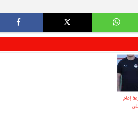
مة إمام
لي