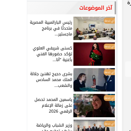
ة
آخر الموضوعات
أي خدمة
رئيس البارالمبية المصرية
متحدثًا في برنامج
ماجستير...
أي خدمة
حُسنى شريفي العلوي
تؤكد حضورها الفني
بأغنية ”أنا...
أي خدمة
بشرى حجيج تهنئ جلالة
الملك محمد السادس
والشعب...
أي خدمة
ياسمين المحمد تحصل
على زمالة الإعلام
الرقمي 2026
أي خدمة
وزير الشباب والرياضة