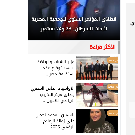
 المملكة
انطلاق المؤتمر السنوي للجمعية المصرية
الخطيب: 
ي
...
لأبحاث السرطان.. 23 و24 سبتمبر
تاريخي.. و
الأكثر قراءة
أي خدمة
وزير الشباب والرياضة
يشهد توقيع عقد
استضافة مصر...
أي خدمة
الأولمبياد الخاص المصري
يطلق مركز التدريب
الرياضي للاعبين...
أي خدمة
ياسمين المحمد تحصل
على زمالة الإعلام
الرقمي 2026