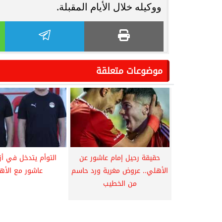
ووكيله خلال الأيام المقبلة.
موضوعات متعلقة
حقيقة رحيل إمام عاشور عن
التوأم يتدخل في أز
الأهلي.. عروض مغرية ورد حاسم
عاشور مع الأه
من الخطيب