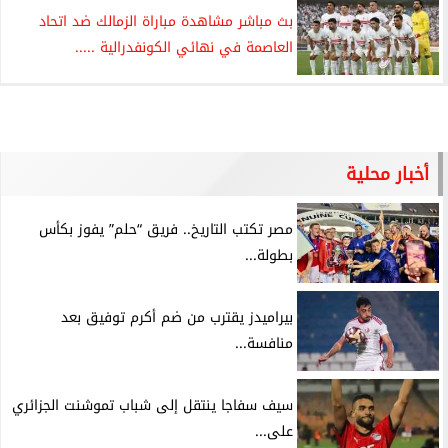
بث مباشر مشاهدة مباراة الزمالك ضد اتحاد
العاصمة في نهائي الكونفدرالية .....
أخبار محلية
مصر تكتب التاريخ.. فريق “حلم” يفوز بكأس
بطولة...
بيراميدز يقترب من ضم أكرم توفيق بعد
منافسة...
سيف سفاجا ينتقل إلى شباب تموشنت الجزائري
على...