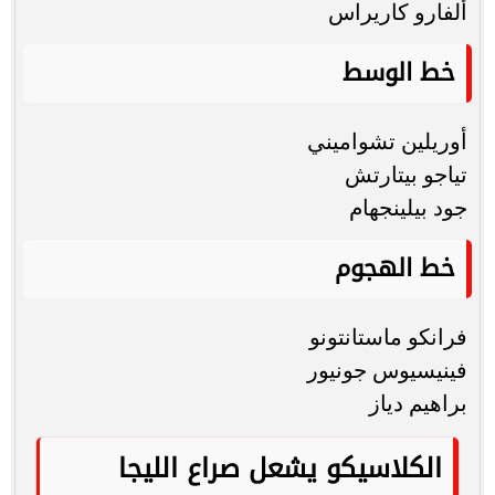
ألفارو كاريراس
خط الوسط
أوريلين تشواميني
تياجو بيتارتش
جود بيلينجهام
خط الهجوم
فرانكو ماستانتونو
فينيسيوس جونيور
براهيم دياز
الكلاسيكو يشعل صراع الليجا