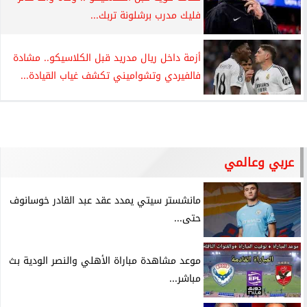
فليك مدرب برشلونة تربك...
أزمة داخل ريال مدريد قبل الكلاسيكو.. مشادة
فالفيردي وتشواميني تكشف غياب القيادة...
عربي وعالمي
مانشستر سيتي يمدد عقد عبد القادر خوسانوف
حتى...
موعد مشاهدة مباراة الأهلي والنصر الودية بث
مباشر...