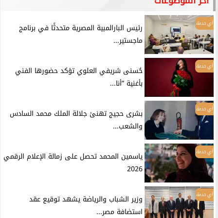
آخر الموضوعات
أي خدمة
رئيس البارالمبية المصرية متحدثًا في برنامج
ماجستير...
أي خدمة
حُسنى شريفي العلوي تؤكد حضورها الفني
بأغنية ”أنا...
أي خدمة
بشرى حجيج تهنئ جلالة الملك محمد السادس
والشعب...
أي خدمة
ياسمين المحمد تحصل على زمالة الإعلام الرقمي
2026
أي خدمة
وزير الشباب والرياضة يشهد توقيع عقد
استضافة مصر...