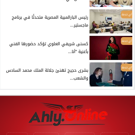
أي خدمة
رئيس البارالمبية المصرية متحدثًا في برنامج
ماجستير...
أي خدمة
حُسنى شريفي العلوي تؤكد حضورها الفني
بأغنية ”أنا...
أي خدمة
بشرى حجيج تهنئ جلالة الملك محمد السادس
والشعب...