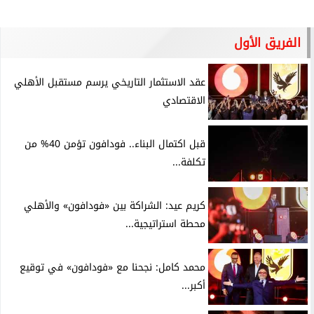
الفريق الأول
عقد الاستثمار التاريخي يرسم مستقبل الأهلي
الاقتصادي
قبل اكتمال البناء.. فودافون تؤمن 40% من
تكلفة...
كريم عيد: الشراكة بين «فودافون» والأهلي
محطة استراتيجية...
محمد كامل: نجحنا مع «فودافون» في توقيع
أكبر...