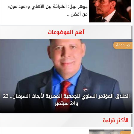
جوهر نبيل: الشراكة بين الأهلي و«فودافون»
من أفضل...
آهم الموضوعات
أي خدمة
انطلاق المؤتمر السنوي للجمعية المصرية لأبحاث السرطان.. 23
و24 سبتمبر
الأكثر قراءة