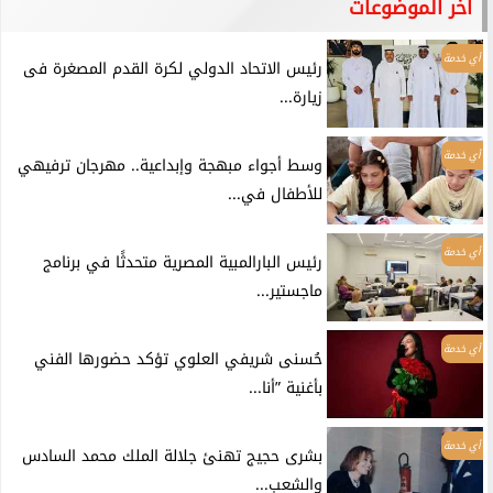
آخر الموضوعات
أي خدمة
رئيس الاتحاد الدولي لكرة القدم المصغرة فى
زيارة...
أي خدمة
وسط أجواء مبهجة وإبداعية.. مهرجان ترفيهي
للأطفال في...
أي خدمة
رئيس البارالمبية المصرية متحدثًا في برنامج
ماجستير...
أي خدمة
حُسنى شريفي العلوي تؤكد حضورها الفني
بأغنية ”أنا...
أي خدمة
بشرى حجيج تهنئ جلالة الملك محمد السادس
والشعب...