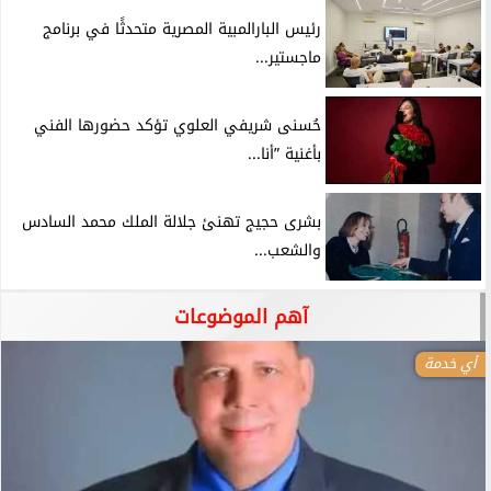
رئيس البارالمبية المصرية متحدثًا في برنامج
ماجستير...
حُسنى شريفي العلوي تؤكد حضورها الفني
بأغنية ”أنا...
بشرى حجيج تهنئ جلالة الملك محمد السادس
والشعب...
آهم الموضوعات
أي خدمة