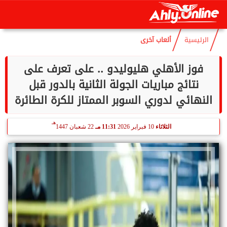
هـ
السبت
8 أغسطس 2026
02:07 صـ
22 صفر 1448
الرئيسية
ألعاب آخرى
فوز الأهلي هليوليدو .. على تعرف على
نتائج مباريات الجولة الثانية بالدور قبل
النهائي لدوري السوبر الممتاز للكرة الطائرة
هـ
الثلاثاء
10 فبراير 2026
11:31 مـ
22 شعبان 1447