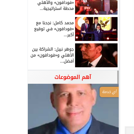
«فودافون» والأهلي
محطة استراتيجية...
محمد كامل: نجحنا مع
«فودافون» في توقيع
أكبر...
جوهر نبيل: الشراكة بين
الأهلي و«فودافون» من
أفضل...
آهم الموضوعات
أي خدمة