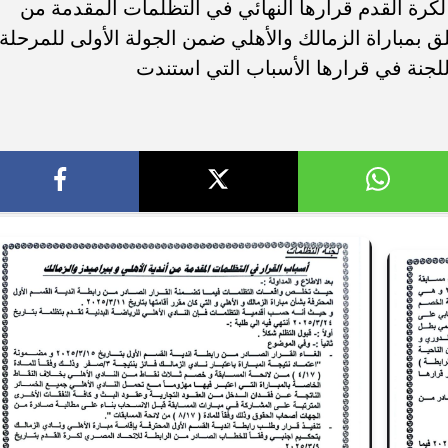
لكرة القدم قرارها النهائي في التظلمات المقدمة من
علق بمباراة الزمالك والأهلي ضمن الجولة الأولى للمرحلة
. فريق “حلم” يفوز بكأس
أوبو تطلق سلسلة رينو 16 في
اللجنة في قرارها الأسباب التي استندت
العربية السعودية بتصميم لافت وقدرات