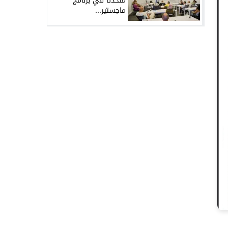
متحدثًا في برنامج
ماجستير...