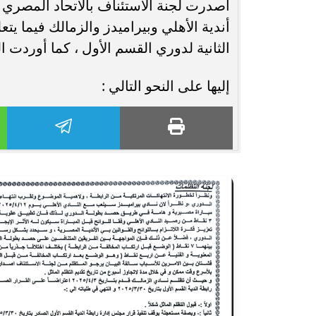
أصدرت لجنة الاستئناف بالاتحاد المصري 
أندية الأهلي وبيراميدز والزمالك فيما يت
انغام تختار جدة محطة اولى لتدشين
مصر تكتب التاريخ.
الثانية لدوري القسم الأول ، كما أوردت 
البومها
بطولة Genuine Cup العالمية لكرة...
إليها على النحو التالي :