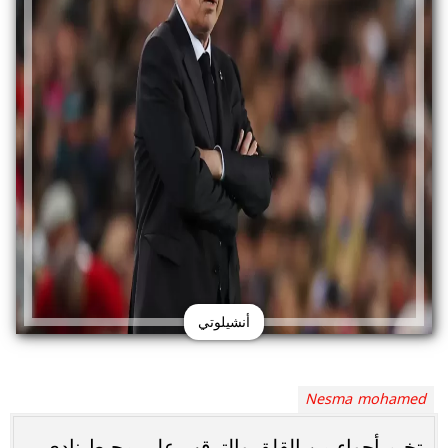
أنشيلوتي
Nesma mohamed
تخيم أجواء من القلق والترقب على محيط نادي