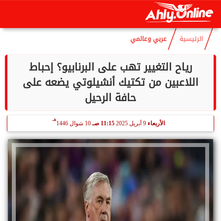
هـ
الإثنين
10 أغسطس 2026
10:37 مـ
25 صفر 1448
الرئيسية
عربي وعالمي
رياح التغيير تهب على البرنابيو؟ إحباط
اللاعبين من تكتيك أنشيلوتي يضعه على
حافة الرحيل
هـ
الأربعاء
9 أبريل 2025
11:15 صـ
10 شوال 1446