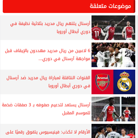
موضوعات متعلقة
أرسنال يلتهم ريال مدريد بثلاثية نظيفة في
دوري أبطال أوروبا
6 لاعبين من ريال مدريد مهددون بالإيقاف قبل
مواجهة آرسنال في دوري...
القنوات النتاقلة لمباراة ريال مدريد ضد أرسنال
في دوري أبطال أوروبا
آرسنال يستعد لتدعيم صفوفه بـ 3 صفقات ضخمة
للموسم المقبل
الأرقام لا تكذب: فينيسيوس يتفوق رقميًا على