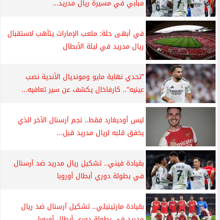
مبابي في مسيرة ريال مدريد...
في أبهى حلة: ملعب الإمارات يتأهب لاستقبال
ريال مدريد في ليلة الأبطال
”تحدي نهاية مايو ومونديال الأندية نصب
عينيه”.. كارفاخال يكشف عن سير تعافيه...
ليس أوديغارد فقط.. نجم آرسنال الآخر الذي
يخفق قلبه لريال مدريد قبل...
بقيادة فيني.. تشكيل ريال مدريد ضد آرسنال
في بطولة دوري أبطال أوروبا
بقيادة مارتينيلي.. تشكيل آرسنال ضد ريال
مدريد في بطولة دوري أبطال أوروبا