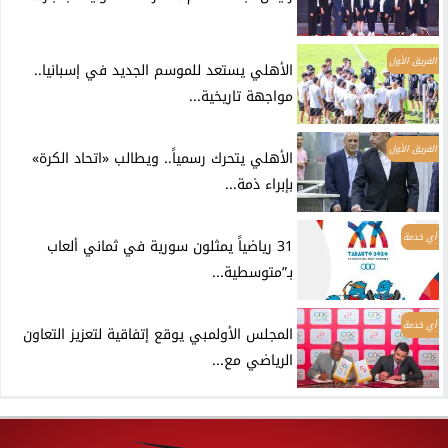
الفريق الأول
الأهلي يستعد للموسم الجديد في إسبانيا..
مواجهة تاريخية...
الفريق الأول
الأهلي يتحرك رسمياً.. ويطالب «اتحاد الكرة»
بإبراء ذمة...
أي خدمة
31 رياضياً يمثلون سورية في ثماني ألعاب
بـ”متوسطية...
أي خدمة
المجلس الأولمبي يوقع إتفاقية لتعزيز التعاون
الرياضي مع...