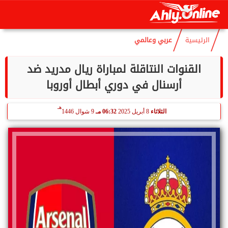
هـ
الأحد
9 أغسطس 2026
07:44 صـ
24 صفر 1448
الرئيسية
عربي وعالمي
القنوات النتاقلة لمباراة ريال مدريد ضد
أرسنال في دوري أبطال أوروبا
هـ
الثلاثاء
8 أبريل 2025
06:32 مـ
9 شوال 1446