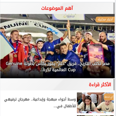
آهم الموضوعات
أخبار محلية
مصر تكتب التاريخ.. فريق “حلم” يفوز بكأس بطولة Genuine
Cup العالمية لكرة...
الأكثر قراءة
أي خدمة
وسط أجواء مبهجة وإبداعية.. مهرجان ترفيهي
للأطفال في...