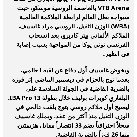
VTB Arena بالعاصمة الروسية موسكو، حيث
سيواجه بطل العالم لرابطة الملاكمة العالمية
(WBA) للوزن الثقيل، الروسي مراد غاسييف،
الملاكم الألماني بيتر كاديرو، بعد انسحاب
الفرنسي توني يوكا من المواجهة بسبب إصابة
في الظهر.
ويخوض غاسييف أول دفاع عن لقبه العالمي،
بعدما توج بالحزام في ديسمبر الماضي إثر فوزه
بالضربة القاضية في الجولة السادسة على
البلغاري كوبرات بوليف خلال بطولة IBA Pro 13،
ليصبح أول ملاكم روسي يتوج بلقب عالمي في
الوزن الثقيل منذ أكثر من عقد، ويملك غاسييف
سجلاً احترافياً يضم 33 انتصاراً مقابل هزيمتين،
منها 26 فوزاً بالضربة القاضية.