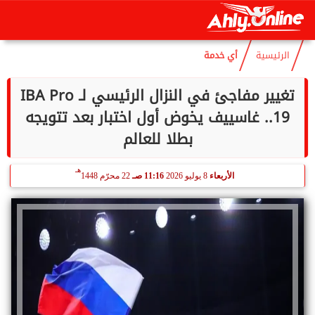
هـ
السبت
8 أغسطس 2026
06:28 مـ
23 صفر 1448
الرئيسية
أي خدمة
تغيير مفاجئ في النزال الرئيسي لـ IBA Pro
19.. غاسييف يخوض أول اختبار بعد تتويجه
بطلا للعالم
هـ
الأربعاء
8 يوليو 2026
11:16 صـ
22 محرّم 1448