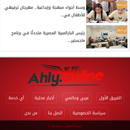
أي خدمة
وسط أجواء مبهجة وإبداعية.. مهرجان ترفيهي
للأطفال في...
أي خدمة
رئيس البارالمبية المصرية متحدثًا في برنامج
ماجستير...
الفريق الأول
عربي وعالمي
أخبار محلية
أي خدمة
سياسة الخصوصية
اتصل بنا
من نحن
جميع الحقوق محفوظة ©