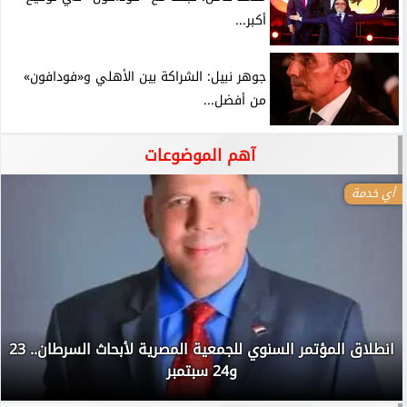
أكبر...
جوهر نبيل: الشراكة بين الأهلي و«فودافون»
من أفضل...
آهم الموضوعات
أي خدمة
انطلاق المؤتمر السنوي للجمعية المصرية لأبحاث السرطان.. 23
و24 سبتمبر