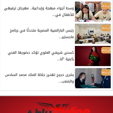
أي خدمة
وسط أجواء مبهجة وإبداعية.. مهرجان ترفيهي
للأطفال في...
أي خدمة
رئيس البارالمبية المصرية متحدثًا في برنامج
ماجستير...
أي خدمة
حُسنى شريفي العلوي تؤكد حضورها الفني
بأغنية ”أنا...
أي خدمة
بشرى حجيج تهنئ جلالة الملك محمد السادس
والشعب...