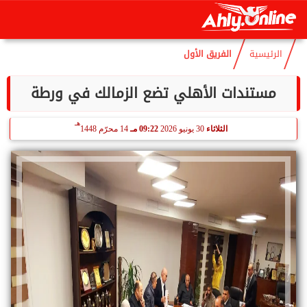
هـ
السبت
8 أغسطس 2026
12:30 مـ
23 صفر 1448
الرئيسية
الفريق الأول
مستندات الأهلي تضع الزمالك في ورطة
هـ
الثلاثاء
30 يونيو 2026
09:22 مـ
14 محرّم 1448