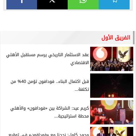
الفريق الأول
عقد الاستثمار التاريخي يرسم مستقبل الأهلي
الاقتصادي
قبل اكتمال البناء.. فودافون تؤمن 40% من
تكلفة...
كريم عيد: الشراكة بين «فودافون» والأهلي
محطة استراتيجية...
محمد كامل: نجحنا مع «فودافون» في توقيع