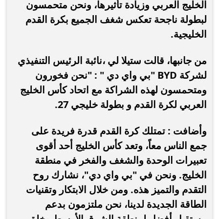
الخليج العربي وزيادة تأثيرها، ونحن متحمسون
لبطولة ناجحة تعكس شغف الجميع بكرة القدم
الخليجية.
من جانبها، قالت ستيلا لي ،نائبة الرئيس التنفيذي
لشركة BYD "بي واي دي " : "نحن فخورون
ومتحمسون لهذه الشراكة مع اتحاد كأس الخليج
العربي لكرة القدم و بطولة خليجي 27.
وأضافت : تمتلك كرة القدم قدرة فريدة على
جمع الناس معاً، وتعد كأس الخليج أحد أقوى
تعبيرات الوحدة والشغف والفخر في منطقة
الخليج. ونحن في "بي واي دي"، نشارك روح
التقدم والتميز هذه. ومن خلال الابتكار وتقنيات
الطاقة الجديدة لدينا، نحن ملتزمون بدعم
مستقبل أفضل لمنطقة الشرق الأوسط وخلق