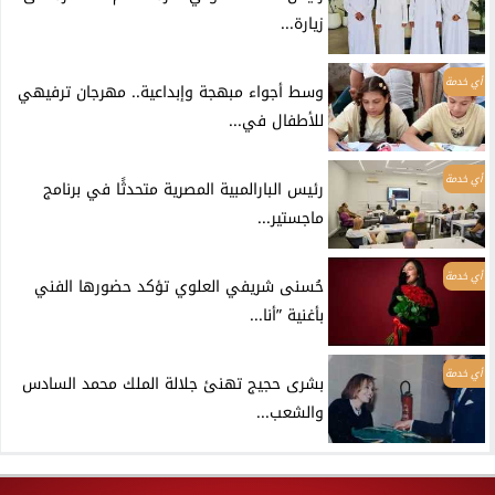
زيارة...
أي خدمة
وسط أجواء مبهجة وإبداعية.. مهرجان ترفيهي
للأطفال في...
أي خدمة
رئيس البارالمبية المصرية متحدثًا في برنامج
ماجستير...
أي خدمة
حُسنى شريفي العلوي تؤكد حضورها الفني
بأغنية ”أنا...
أي خدمة
بشرى حجيج تهنئ جلالة الملك محمد السادس
والشعب...