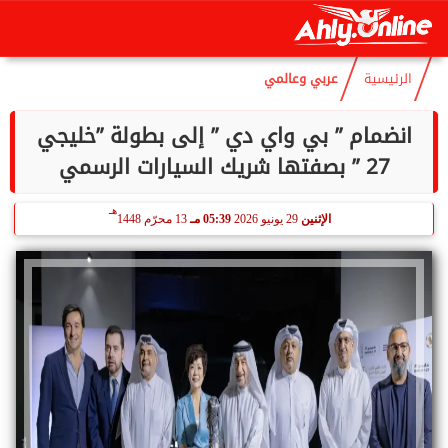
هـ
السبت
8 أغسطس 2026
09:04 صـ
23 صفر 1448
الرئيسية
عربي وعالمي
انضمام ” بي واي دي ” إلى بطولة ”خليجي
27 ” بصفتها شريك السيارات الرسمي
هـ
الإثنين
29 يونيو 2026
05:39 مـ
13 محرّم 1448